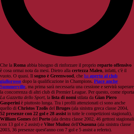
Che la
Roma
abbia bisogno di rinforzare il proprio
reparto offensivo
è cosa ormai nota da mesi. Dietro alla
certezza Malen
, infatti, c'è il
vuoto. O quasi. Il
sogno è Greenwood
, che
ha
aperto al club
giallorosso
dopo la qualificazione in Champions.
Piace anche
Summerville
, ma prima sarà necessaria una cessione e servirà superare
la concorrenza di altri club di Premier League. Per questo, come riporta
La Gazzetta dello Sport
, la
lista di nomi
stilata da
Gian Piero
Gasperini
è piuttosto lunga. Tra i profili attenzionati ci sono anche
quello di
Christos Tzolis
del
Bruges
(ala sinistra greca classe 2004,
52 presenze con 22 gol e 28 assist
in tutte le competizioni stagionali),
William Gomes
del
Porto
(ala destra classe 2002, 46 gettoni stagionali
con 13 gol e 2 assist) e
Vitor Mu
ñoz
dell'
Osasuna
(ala sinistra classe
2003, 36 presenze quest'anno con 7 gol e 5 assist a referto).