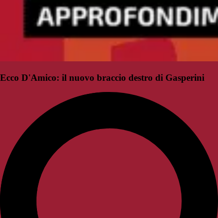
Ecco D'Amico: il nuovo braccio destro di Gasperini