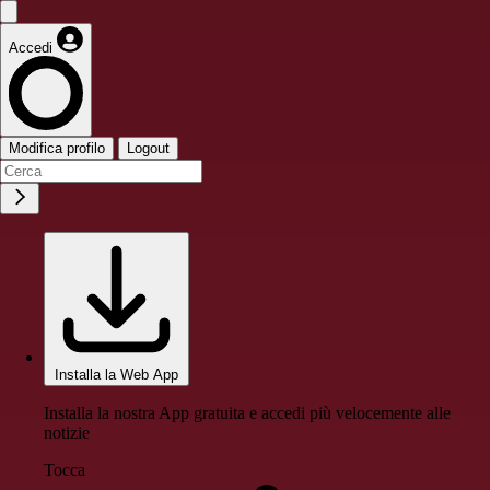
Accedi
Modifica profilo
Logout
Installa la Web App
Installa la nostra App gratuita e accedi più velocemente alle
notizie
Tocca