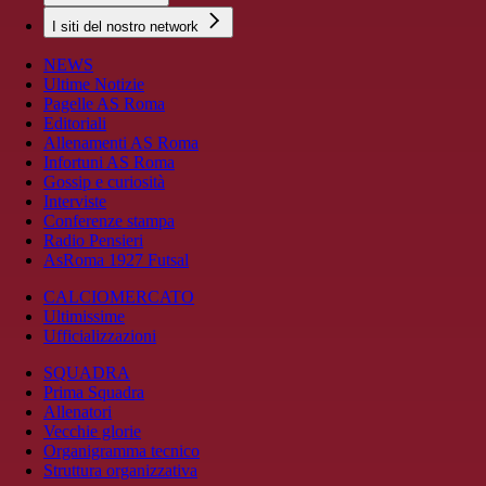
I siti del nostro network
NEWS
Ultime Notizie
Pagelle AS Roma
Editoriali
Allenamenti AS Roma
Infortuni AS Roma
Gossip e curiosità
Interviste
Conferenze stampa
Radio Pensieri
AsRoma 1927 Futsal
CALCIOMERCATO
Ultimissime
Ufficializzazioni
SQUADRA
Prima Squadra
Allenatori
Vecchie glorie
Organigramma tecnico
Struttura organizzativa