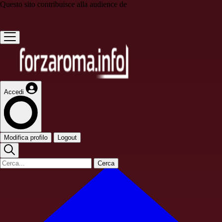
Questo sito contribuisce alla audience de
Accedi
Modifica profilo
Logout
Cerca