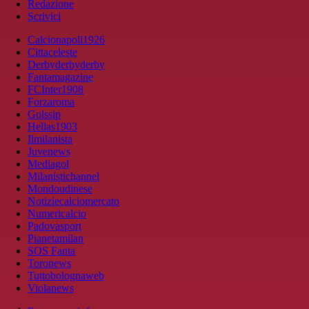
Redazione
Scrivici
Calcionapoli1926
Cittaceleste
Derbyderbyderby
Fantamagazine
FCInter1908
Forzaroma
Golssip
Hellas1903
Ilmilanista
Juvenews
Mediagol
Milanistichannel
Mondoudinese
Notiziecalciomercato
Numericalcio
Padovasport
Pianetamilan
SOS Fanta
Toronews
Tuttobolognaweb
Violanews