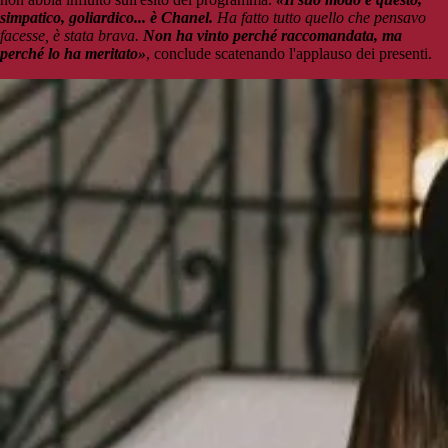
simpatico, goliardico... è Chanel.
Ha fatto tutto quello che pensavo
facesse, è stata brava.
Non ha vinto perché raccomandata, ma
perché lo ha meritato»
, conclude scatenando l'applauso dei presenti.