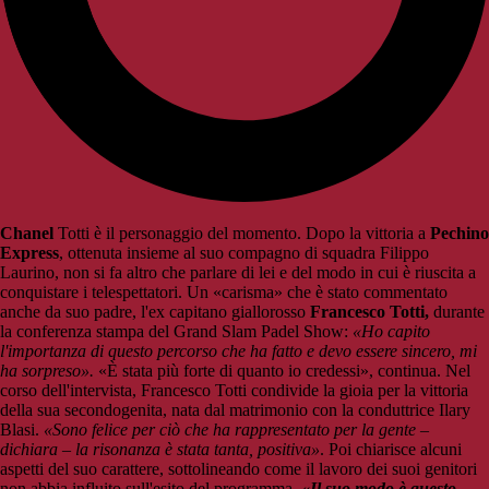
Chanel
Totti è il personaggio del momento. Dopo la vittoria a
Pechino
Express
, ottenuta insieme al suo compagno di squadra Filippo
Laurino, non si fa altro che parlare di lei e del modo in cui è riuscita a
conquistare i telespettatori. Un «carisma» che è stato commentato
anche da suo padre, l'ex capitano giallorosso
Francesco Totti,
durante
la conferenza stampa del Grand Slam Padel Show:
«Ho capito
l'importanza di questo percorso che ha fatto e devo essere sincero, mi
ha sorpreso».
«È stata più forte di quanto io credessi», continua. Nel
corso dell'intervista, Francesco Totti condivide la gioia per la vittoria
della sua secondogenita, nata dal matrimonio con la conduttrice Ilary
Blasi.
«Sono felice per ciò che ha rappresentato per la gente –
dichiara – la risonanza è stata tanta, positiva»
. Poi chiarisce alcuni
aspetti del suo carattere, sottolineando come il lavoro dei suoi genitori
non abbia influito sull'esito del programma.
«Il suo modo è questo,