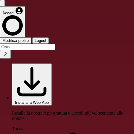
Accedi
Modifica profilo
Logout
Installa la Web App
Installa la nostra App gratuita e accedi più velocemente alle
notizie
Tocca