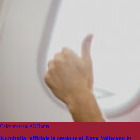
Calciomercato AS Roma
Kumbulla, ufficiale la cessione al Rayo Vallecano in