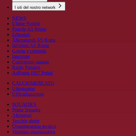
I siti del nostro network
NEWS
Ultime Notizie
Pagelle AS Roma
Editoriali
Allenamenti AS Roma
Infortuni AS Roma
Gossip e curiosità
Interviste
Conferenze stampa
Radio Pensieri
AsRoma 1927 Futsal
CALCIOMERCATO
Ultimissime
Ufficializzazioni
SQUADRA
Prima Squadra
Allenatori
Vecchie glorie
Organigramma tecnico
Struttura organizzativa