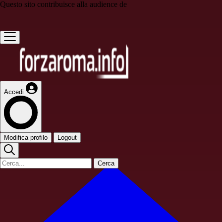
Questo sito contribuisce alla audience de
Accedi
Modifica profilo
Logout
Cerca