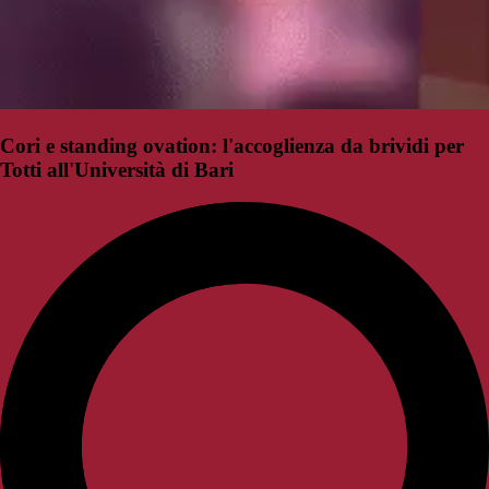
Cori e standing ovation: l'accoglienza da brividi per
Totti all'Università di Bari