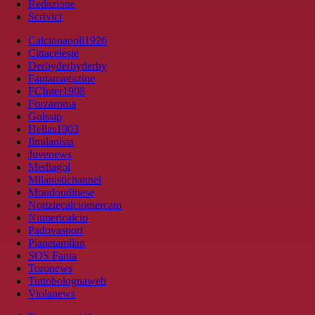
Redazione
Scrivici
Calcionapoli1926
Cittaceleste
Derbyderbyderby
Fantamagazine
FCInter1908
Forzaroma
Golssip
Hellas1903
Ilmilanista
Juvenews
Mediagol
Milanistichannel
Mondoudinese
Notiziecalciomercato
Numericalcio
Padovasport
Pianetamilan
SOS Fanta
Toronews
Tuttobolognaweb
Violanews