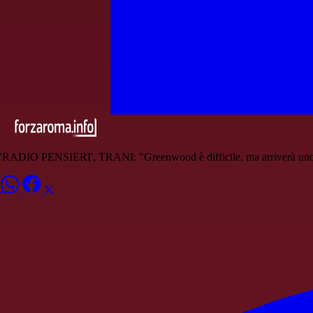
'RADIO PENSIERI', TRANI: "Greenwood è difficile, ma arriverà uno 