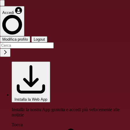
Accedi
Modifica profilo
Logout
Installa la Web App
Installa la nostra App gratuita e accedi più velocemente alle
notizie
Tocca