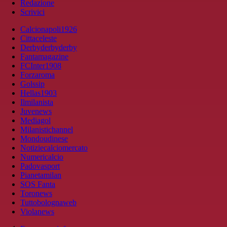
Redazione
Scrivici
Calcionapoli1926
Cittaceleste
Derbyderbyderby
Fantamagazine
FCInter1908
Forzaroma
Golssip
Hellas1903
Ilmilanista
Juvenews
Mediagol
Milanistichannel
Mondoudinese
Notiziecalciomercato
Numericalcio
Padovasport
Pianetamilan
SOS Fanta
Toronews
Tuttobolognaweb
Violanews