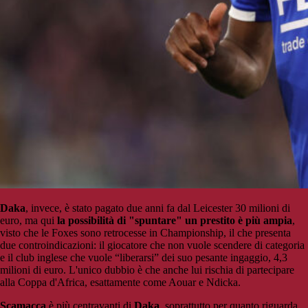
Daka
, invece, è stato pagato due anni fa dal Leicester 30 milioni di
euro, ma qui
la possibilità di "spuntare" un prestito è più ampia
,
visto che le Foxes sono retrocesse in Championship, il che presenta
due controindicazioni: il giocatore che non vuole scendere di categoria
e il club inglese che vuole “liberarsi” dei suo pesante ingaggio, 4,3
milioni di euro. L'unico dubbio è che anche lui rischia di partecipare
alla Coppa d'Africa, esattamente come Aouar e Ndicka.
Scamacca
è più centravanti di
Daka
, soprattutto per quanto riguarda