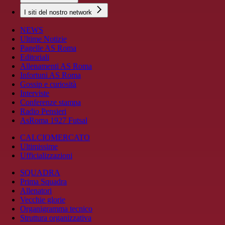
I siti del nostro network
NEWS
Ultime Notizie
Pagelle AS Roma
Editoriali
Allenamenti AS Roma
Infortuni AS Roma
Gossip e curiosità
Interviste
Conferenze stampa
Radio Pensieri
AsRoma 1927 Futsal
CALCIOMERCATO
Ultimissime
Ufficializzazioni
SQUADRA
Prima Squadra
Allenatori
Vecchie glorie
Organigramma tecnico
Struttura organizzativa