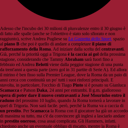
Adesso che l'incubo dei 30 milioni di plusvalenze entro il 30 giugno è
di fatto alle spalle (anche se l'obiettivo è stato solo sfiorato e non
raggiunto), scrive Andrea Pugliese su
La Gazzetta dello Sport,
spazio
al
piano B
che poi è quello di andare a completare
il piano di
rafforzamento della Roma
. Ad iniziare dalla scelta del
centravanti
.
Già, perché la priorità oggi a Trigona
è la caccia ai gol
della prossima
stagione, considerando che Tammy
Abraham
sarà fuori fino a
febbraio ed Andrea
Belotti
viene dalla peggior stagione di una punta
da trent'anni a questa parte (zero gol in 31 partite di Serie A). Ed allora
il mirino è ben fisso sulla Premier League, dove la Roma da un paio di
anni cerca con continuità un po' tutti i suoi rinforzi principali. E
stavolta, in particolare, l'occhio di Tiago
Pinto
si è posato su Gianluca
Scamacca
e Patson
Daka
, 24 anni per entrambi. Il g.m. giallorosso
spera di poter dare il nuovo centravanti a José Mourinho entro il
raduno
del prossimo 10 luglio, quando Ja Roma tornerà a lavorare in
quel di Trigoria. Non sarà facile. però, perché la Ruma va a caccia di
un prestito
. Per
Scamacca
la Roma con il giocatore ha già un accordo
di massima su tutto, ma c'è da convincere gli inglesi a lasciarlo andare
in
prestito oneroso
, cosa assai complicata. Gli Hammers, infatti.
chiedono anche un eventuale obbligo di riscatto, mentre la Roma è