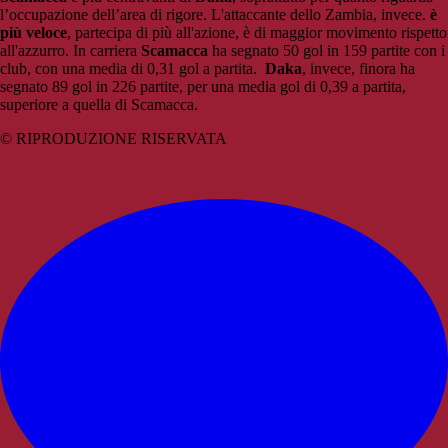
l’occupazione dell’area di rigore. L'attaccante dello Zambia, invece.
è
più veloce
, partecipa di più all'azione, è di maggior movimento rispetto
all'azzurro. In carriera
Scamacca
ha segnato 50 gol in 159 partite con i
club, con una media di 0,31 gol a partita.
Daka
, invece, finora ha
segnato 89 gol in 226 partite, per una media gol di 0,39 a partita,
superiore a quella di Scamacca.
© RIPRODUZIONE RISERVATA