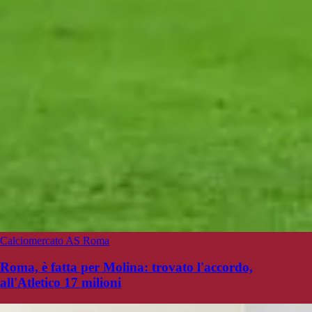
Calciomercato AS Roma
Roma, è fatta per Molina: trovato l'accordo,
all'Atletico 17 milioni