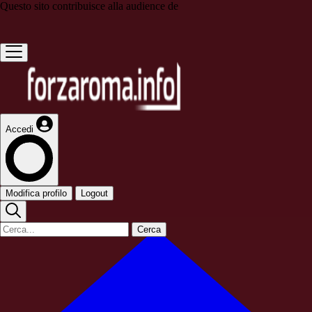
Questo sito contribuisce alla audience de
Accedi
Modifica profilo
Logout
Cerca