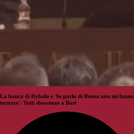
La banca di Dybala e 'Se parlo di Roma non mi fanno
tornare': Totti showman a Bari