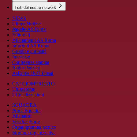
I siti del nostro network
NEWS
Ultime Notizie
Pagelle AS Roma
Editoriali
Allenamenti AS Roma
Infortuni AS Roma
Gossip e curiosità
Interviste
Conferenze stampa
Radio Pensieri
AsRoma 1927 Futsal
CALCIOMERCATO
Ultimissime
Ufficializzazioni
SQUADRA
Prima Squadra
Allenatori
Vecchie glorie
Organigramma tecnico
Struttura organizzativa