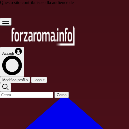
Questo sito contribuisce alla audience de
Accedi
Modifica profilo
Logout
Cerca