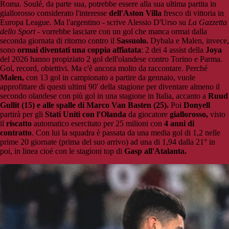
Roma. Soulé, da parte sua, potrebbe essere alla sua ultima partita in
giallorosso considerato l'interesse
dell'Aston Villa
fresco di vittoria in
Europa League. Ma l'argentino - scrive Alessio D'Urso su
La Gazzetta
dello Sport
- vorrebbe lasciare con un gol che manca ormai dalla
seconda giornata di ritorno contro il
Sassuolo.
Dybala e Malen, invece,
sono
ormai diventati una coppia affiatata
: 2 dei 4 assist della
Joya
del 2026 hanno propiziato 2 gol dell'olandese contro Torino e Parma.
Gol, record, obiettivi. Ma c'è ancora molto da raccontare. Perché
Malen,
con 13 gol in campionato a partire da gennaio, vuole
approfittare di questi ultimi 90' della stagione per diventare almeno il
secondo olandese con più gol in una stagione in Italia, accanto a
Ruud
Gullit (15) e alle spalle di Marco Van Basten (25).
Poi
Donyell
partirà per gli
Stati Uniti con l'Olanda
da giocatore
giallorosso,
visto
il
riscatto
automatico esercitato per 25 milioni con
4 anni di
contratto
. Con lui la squadra è passata da una media gol di 1,2 nelle
prime 20 giornate (prima del suo arrivo) ad una di 1,94 dalla 21° in
poi, in linea cioé con le stagioni top di
Gasp all'Atalanta.