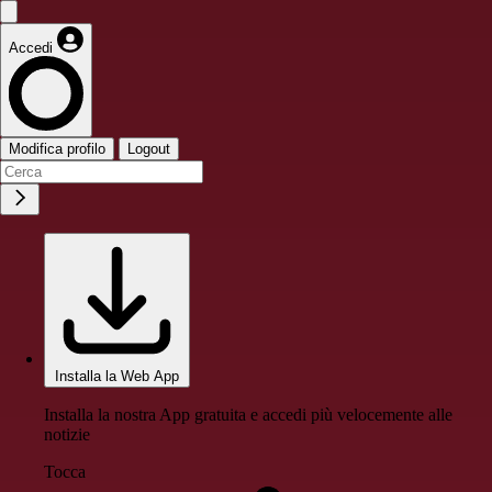
Accedi
Modifica profilo
Logout
Installa la Web App
Installa la nostra App gratuita e accedi più velocemente alle
notizie
Tocca