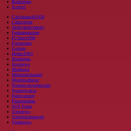
Redazione
Scrivici
Calcionapoli1926
Cittaceleste
Derbyderbyderby
Fantamagazine
FCInter1908
Forzaroma
Golssip
Hellas1903
Ilmilanista
Juvenews
Mediagol
Milanistichannel
Mondoudinese
Notiziecalciomercato
Numericalcio
Padovasport
Pianetamilan
SOS Fanta
Toronews
Tuttobolognaweb
Violanews