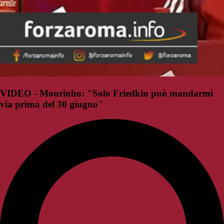
VIDEO - Mourinho: "Solo Friedkin può mandarmi
via prima del 30 giugno"