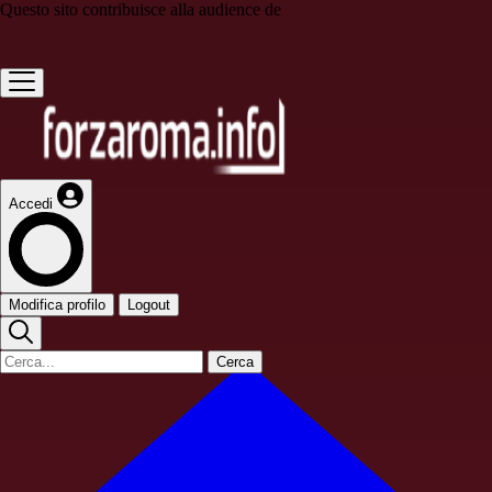
Questo sito contribuisce alla audience de
Accedi
Modifica profilo
Logout
Cerca