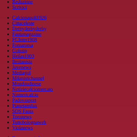
Redazione
Scrivici
Calcionapoli1926
Cittaceleste
Derbyderbyderby
Fantamagazine
FCInter1908
Forzaroma
Golssip
Hellas1903
Ilmilanista
Juvenews
Mediagol
Milanistichannel
Mondoudinese
Notiziecalciomercato
Numericalcio
Padovasport
Pianetamilan
SOS Fanta
Toronews
Tuttobolognaweb
Violanews