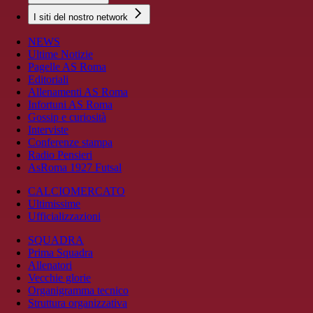
I siti del nostro network
NEWS
Ultime Notizie
Pagelle AS Roma
Editoriali
Allenamenti AS Roma
Infortuni AS Roma
Gossip e curiosità
Interviste
Conferenze stampa
Radio Pensieri
AsRoma 1927 Futsal
CALCIOMERCATO
Ultimissime
Ufficializzazioni
SQUADRA
Prima Squadra
Allenatori
Vecchie glorie
Organigramma tecnico
Struttura organizzativa