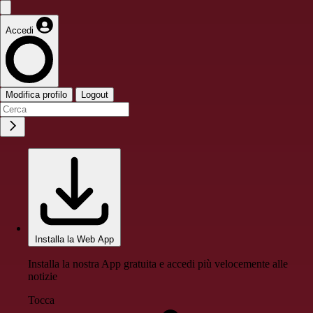
Accedi
Modifica profilo
Logout
Installa la Web App
Installa la nostra App gratuita e accedi più velocemente alle
notizie
Tocca