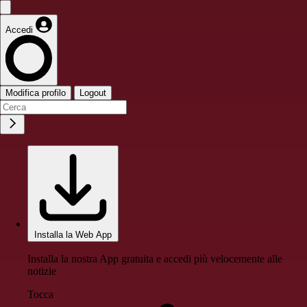
Accedi
Modifica profilo
Logout
Installa la Web App
Installa la nostra App gratuita e accedi più velocemente alle
notizie
Tocca