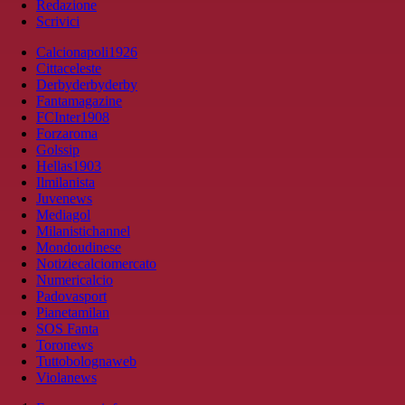
Redazione
Scrivici
Calcionapoli1926
Cittaceleste
Derbyderbyderby
Fantamagazine
FCInter1908
Forzaroma
Golssip
Hellas1903
Ilmilanista
Juvenews
Mediagol
Milanistichannel
Mondoudinese
Notiziecalciomercato
Numericalcio
Padovasport
Pianetamilan
SOS Fanta
Toronews
Tuttobolognaweb
Violanews