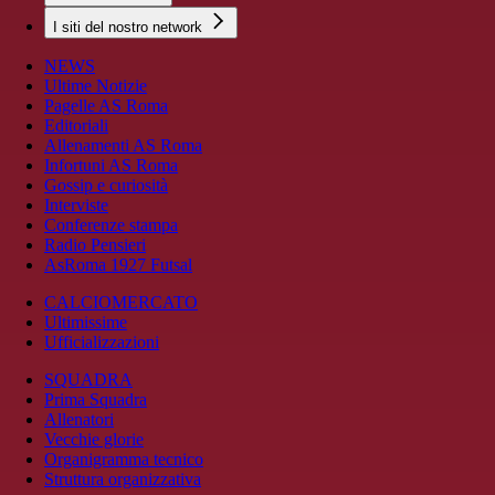
I siti del nostro network
NEWS
Ultime Notizie
Pagelle AS Roma
Editoriali
Allenamenti AS Roma
Infortuni AS Roma
Gossip e curiosità
Interviste
Conferenze stampa
Radio Pensieri
AsRoma 1927 Futsal
CALCIOMERCATO
Ultimissime
Ufficializzazioni
SQUADRA
Prima Squadra
Allenatori
Vecchie glorie
Organigramma tecnico
Struttura organizzativa