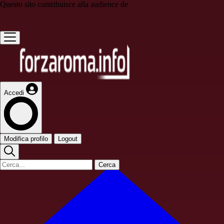
Questo sito contribuisce alla audience de
Accedi
Modifica profilo
Logout
Cerca