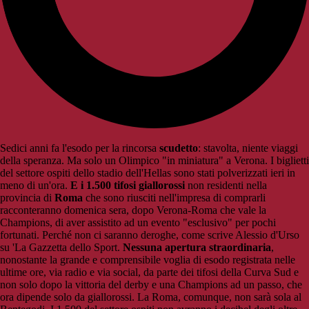
Sedici anni fa l'esodo per la rincorsa
scudetto
: stavolta, niente viaggi
della speranza. Ma solo un Olimpico "in miniatura" a Verona. I biglietti
del settore ospiti dello stadio dell'Hellas sono stati polverizzati ieri in
meno di un'ora.
E i 1.500 tifosi giallorossi
non residenti nella
provincia di
Roma
che sono riusciti nell'impresa di comprarli
racconteranno domenica sera, dopo Verona-Roma che vale la
Champions, di aver assistito ad un evento "esclusivo" per pochi
fortunati. Perché non ci saranno deroghe, come scrive Alessio d'Urso
su 'La Gazzetta dello Sport.
Nessuna apertura straordinaria
,
nonostante la grande e comprensibile voglia di esodo registrata nelle
ultime ore, via radio e via social, da parte dei tifosi della Curva Sud e
non solo dopo la vittoria del derby e una Champions ad un passo, che
ora dipende solo da giallorossi. La Roma, comunque, non sarà sola al