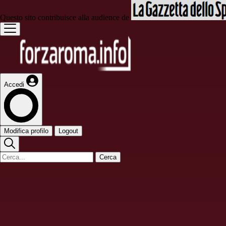
Questo sito contribuisce alla audience de
Accedi
Modifica profilo
Logout
Cerca