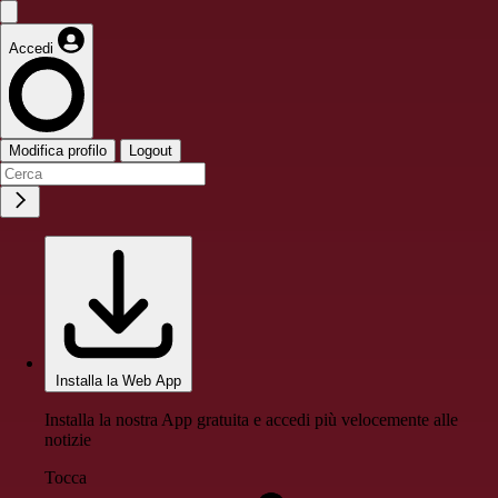
Accedi
Modifica profilo
Logout
Installa la Web App
Installa la nostra App gratuita e accedi più velocemente alle
notizie
Tocca