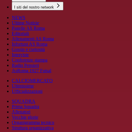
I siti del nostro network
NEWS
Ultime Notizie
Pagelle AS Roma
Editoriali
Allenamenti AS Roma
Infortuni AS Roma
Gossip e curiosità
Interviste
Conferenze stampa
Radio Pensieri
AsRoma 1927 Futsal
CALCIOMERCATO
Ultimissime
Ufficializzazioni
SQUADRA
Prima Squadra
Allenatori
Vecchie glorie
Organigramma tecnico
Struttura organizzativa