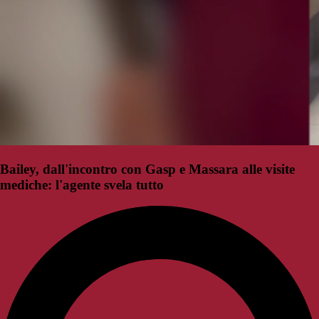
Bailey, dall'incontro con Gasp e Massara alle visite
mediche: l'agente svela tutto