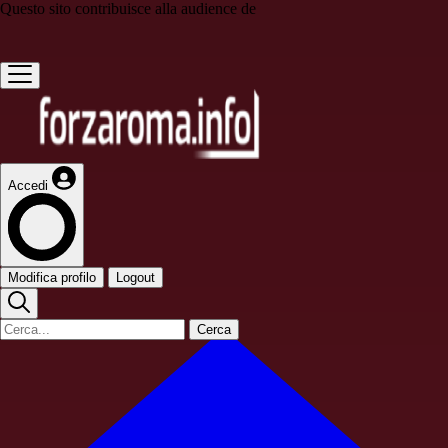
Questo sito contribuisce alla audience de
Accedi
Modifica profilo
Logout
Cerca