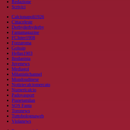
Redazione
Scrivici
Calcionapoli1926
Cittaceleste
Derbyderbyderby
Fantamagazine
FCInter1908
Forzaroma
Golssip
Hellas1903
Ilmilanista
Juvenews
Mediagol
Milanistichannel
Mondoudinese
Notiziecalciomercato
Numericalcio
Padovasport
Pianetamilan
SOS Fanta
Toronews
Tuttobolognaweb
Violanews