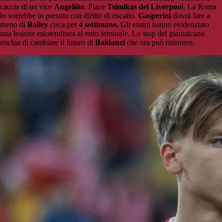
caccia di un vice
Angeliño
. Piace
Tsimikas del Liverpoo
l. La Roma
lo vorrebbe in prestito con diritto di riscatto.
Gasperini
dovrà fare a
meno di
Bailey
circa per
4 settimane.
Gli esami hanno evidenziato
una lesione miotendinea al retto femorale. Lo stop del giamaicano
rischia di cambiare il futuro di
Baldanzi
che ora può rimanere.