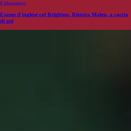
Il Messaggero
Esame d'inglese col Brighton. Rientra Malen, a caccia
di gol