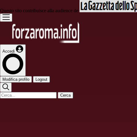
Questo sito contribuisce alla audience de
Accedi
Modifica profilo
Logout
Cerca