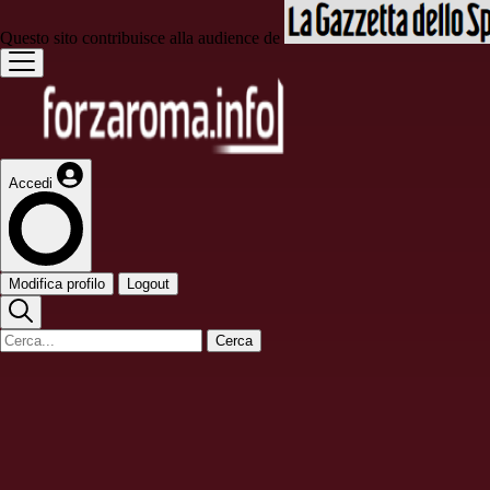
Questo sito contribuisce alla audience de
Accedi
Modifica profilo
Logout
Cerca