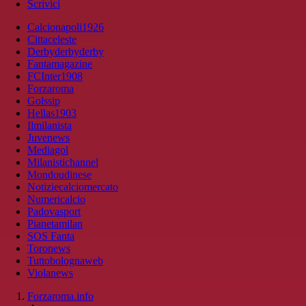
Scrivici
Calcionapoli1926
Cittaceleste
Derbyderbyderby
Fantamagazine
FCInter1908
Forzaroma
Golssip
Hellas1903
Ilmilanista
Juvenews
Mediagol
Milanistichannel
Mondoudinese
Notiziecalciomercato
Numericalcio
Padovasport
Pianetamilan
SOS Fanta
Toronews
Tuttobolognaweb
Violanews
Forzaroma.info