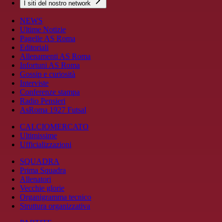
I siti del nostro network
NEWS
Ultime Notizie
Pagelle AS Roma
Editoriali
Allenamenti AS Roma
Infortuni AS Roma
Gossip e curiosità
Interviste
Conferenze stampa
Radio Pensieri
AsRoma 1927 Futsal
CALCIOMERCATO
Ultimissime
Ufficializzazioni
SQUADRA
Prima Squadra
Allenatori
Vecchie glorie
Organigramma tecnico
Struttura organizzativa