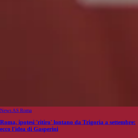
News AS Roma
Roma, ipotesi 'ritiro' lontano da Trigoria a settembre:
ecco l'idea di Gasperini