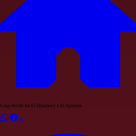
Gasp decide tra El Shaarawy e El Aynaoui