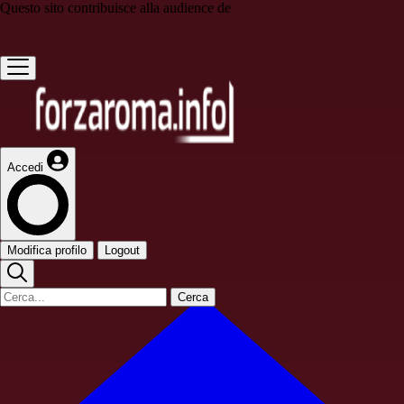
Questo sito contribuisce alla audience de
Accedi
Modifica profilo
Logout
Cerca