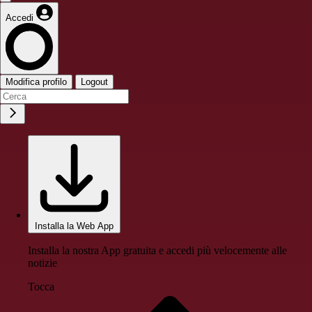
Accedi
Modifica profilo
Logout
Installa la Web App
Installa la nostra App gratuita e accedi più velocemente alle
notizie
Tocca