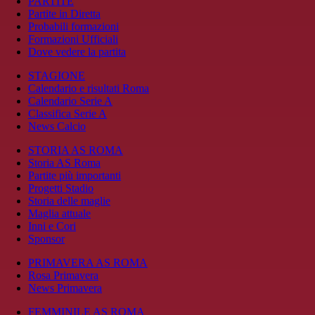
PARTITE
Partite in Diretta
Probabili formazioni
Formazioni Ufficiali
Dove vedere la partita
STAGIONE
Calendario e risultati Roma
Calendario Serie A
Classifica Serie A
News Calcio
STORIA AS ROMA
Storia AS Roma
Partite più importanti
Progetti Stadio
Storia delle maglie
Maglia attuale
Inni e Cori
Sponsor
PRIMAVERA AS ROMA
Rosa Primavera
News Primavera
FEMMINILE AS ROMA