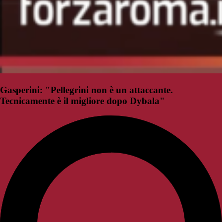
Gasperini: "Pellegrini non è un attaccante.
Tecnicamente è il migliore dopo Dybala"