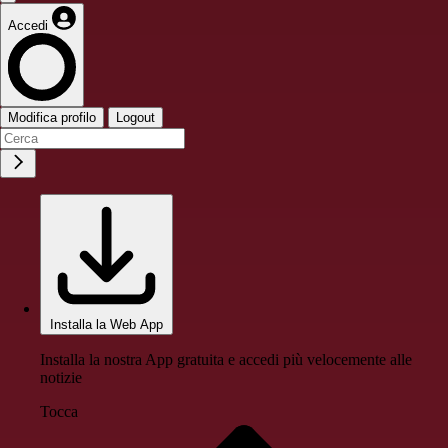
Accedi
Modifica profilo
Logout
Installa la Web App
Installa la nostra App gratuita e accedi più velocemente alle
notizie
Tocca