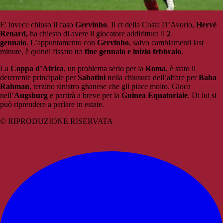
E' invece chiuso il caso
Gervinho
. Il ct della Costa D’Avorio,
Hervé
Renard,
ha chiesto di avere il giocatore addirittura il
2
gennaio
. L’appuntamento con
Gervinho
, salvo cambiamenti last
minute, è quindi fissato tra
fine gennaio e inizio febbraio
.
La
Coppa d’Africa
, un problema serio per la
Roma
, è stato il
deterrente principale per
Sabatini
nella chiusura dell’affare per
Baba
Rahman
, terzino sinistro ghanese che gli piace molto. Gioca
nell’
Augsburg
e partirà a breve per la
Guinea Equatoriale
. Di lui si
può riprendere a parlare in estate.
© RIPRODUZIONE RISERVATA