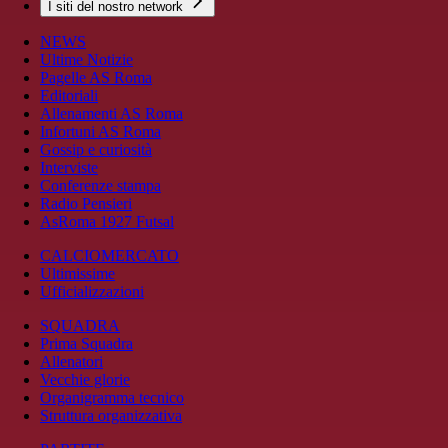
I siti del nostro network
NEWS
Ultime Notizie
Pagelle AS Roma
Editoriali
Allenamenti AS Roma
Infortuni AS Roma
Gossip e curiosità
Interviste
Conferenze stampa
Radio Pensieri
AsRoma 1927 Futsal
CALCIOMERCATO
Ultimissime
Ufficializzazioni
SQUADRA
Prima Squadra
Allenatori
Vecchie glorie
Organigramma tecnico
Struttura organizzativa