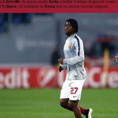
a
Libreville
. In questo modo
Keita
avrebbe il tempo di giocare contro
l’
Udinese
. Al momento la
Roma
non ha ancora ricevuto risposte.