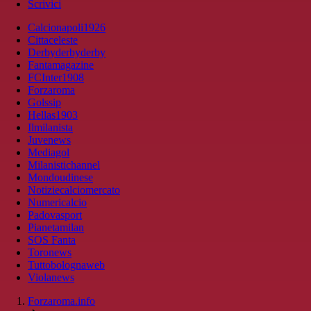
Scrivici
Calcionapoli1926
Cittaceleste
Derbyderbyderby
Fantamagazine
FCInter1908
Forzaroma
Golssip
Hellas1903
Ilmilanista
Juvenews
Mediagol
Milanistichannel
Mondoudinese
Notiziecalciomercato
Numericalcio
Padovasport
Pianetamilan
SOS Fanta
Toronews
Tuttobolognaweb
Violanews
Forzaroma.info