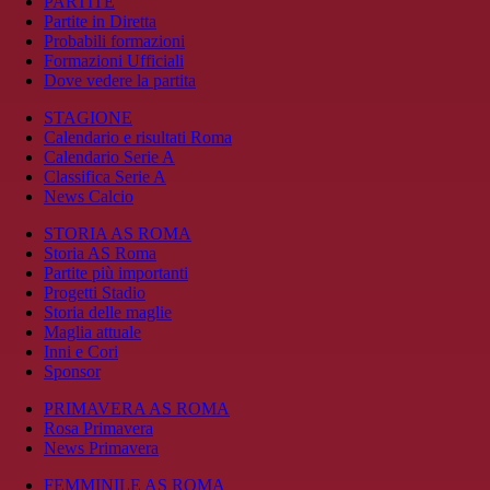
PARTITE
Partite in Diretta
Probabili formazioni
Formazioni Ufficiali
Dove vedere la partita
STAGIONE
Calendario e risultati Roma
Calendario Serie A
Classifica Serie A
News Calcio
STORIA AS ROMA
Storia AS Roma
Partite più importanti
Progetti Stadio
Storia delle maglie
Maglia attuale
Inni e Cori
Sponsor
PRIMAVERA AS ROMA
Rosa Primavera
News Primavera
FEMMINILE AS ROMA