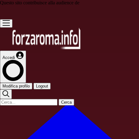
Questo sito contribuisce alla audience de
Accedi
Modifica profilo
Logout
Cerca