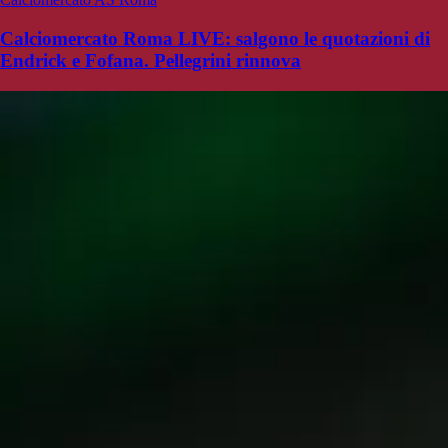
Calciomercato Roma LIVE: salgono le quotazioni di
Endrick e Fofana. Pellegrini rinnova