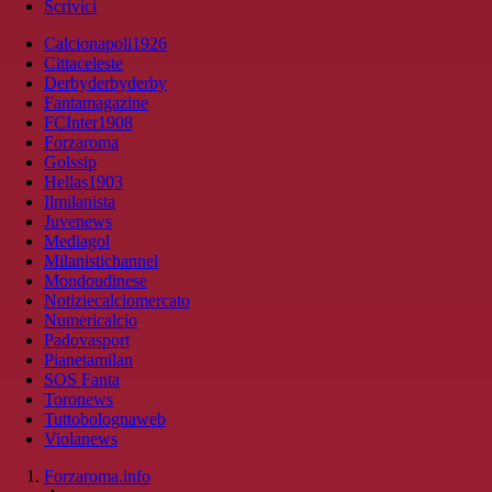
Scrivici
Calcionapoli1926
Cittaceleste
Derbyderbyderby
Fantamagazine
FCInter1908
Forzaroma
Golssip
Hellas1903
Ilmilanista
Juvenews
Mediagol
Milanistichannel
Mondoudinese
Notiziecalciomercato
Numericalcio
Padovasport
Pianetamilan
SOS Fanta
Toronews
Tuttobolognaweb
Violanews
Forzaroma.info