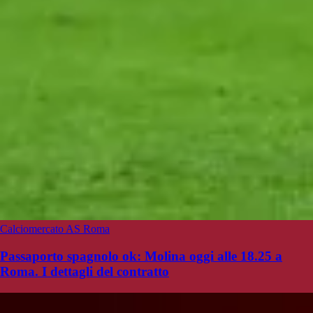
Calciomercato AS Roma
Passaporto spagnolo ok: Molina oggi alle 18.25 a
Roma. I dettagli del contratto