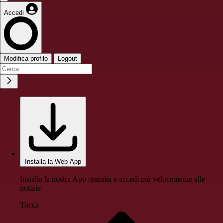
Accedi
Modifica profilo
Logout
Installa la Web App
Installa la nostra App gratuita e accedi più velocemente alle
notizie
Tocca