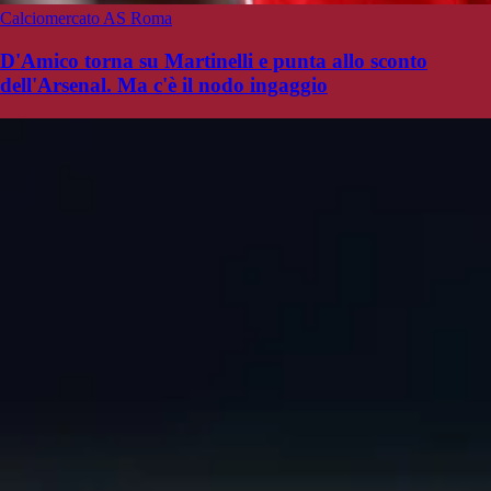
Calciomercato AS Roma
D'Amico torna su Martinelli e punta allo sconto
dell'Arsenal. Ma c'è il nodo ingaggio