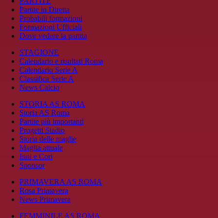
PARTITE
Partite in Diretta
Probabili formazioni
Formazioni Ufficiali
Dove vedere la partita
STAGIONE
Calendario e risultati Roma
Calendario Serie A
Classifica Serie A
News Calcio
STORIA AS ROMA
Storia AS Roma
Partite più importanti
Progetti Stadio
Storia delle maglie
Maglia attuale
Inni e Cori
Sponsor
PRIMAVERA AS ROMA
Rosa Primavera
News Primavera
FEMMINILE AS ROMA