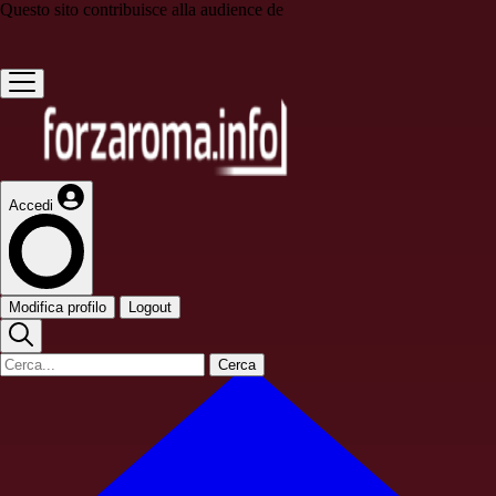
Questo sito contribuisce alla audience de
Accedi
Modifica profilo
Logout
Cerca