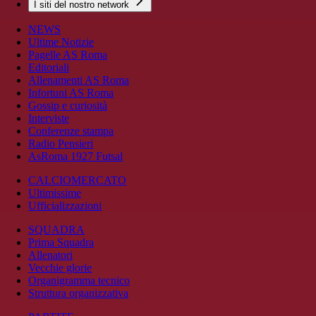
I siti del nostro network
NEWS
Ultime Notizie
Pagelle AS Roma
Editoriali
Allenamenti AS Roma
Infortuni AS Roma
Gossip e curiosità
Interviste
Conferenze stampa
Radio Pensieri
AsRoma 1927 Futsal
CALCIOMERCATO
Ultimissime
Ufficializzazioni
SQUADRA
Prima Squadra
Allenatori
Vecchie glorie
Organigramma tecnico
Struttura organizzativa