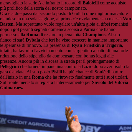
meravigliato la serie A e infranto il record di
Balotelli
come acquisto
più prolifico della storia del nostro campionato.
Ora è a due passi dal secondo posto di Gullit come miglior marcatore
olandese in una sola stagione, al primo c'è ovviamente sua maestà
Van
Basten.
Ma soprattutto vuole regalare un'altra gioia ai tifosi romanisti
dopo i gol pesanti segnati domenica scorsa a Parma che hanno
permesso alla
Roma
di restare in piena lotta
Champions.
Al suo
fianco ci sarà
Dybala
che ieri ha visto crescere in maniera importante
le speranze di rinnovo. La presenza di
Ryan Friedkin a Trigoria,
infatti, ha favorito l'avvicinamento con l'argentino a patto di una forte
riduzione dello stipendio da compensare con bonus legati alle
presenze. Ancora più in discesa la strada per il prolungamento di
Pellegrini
che tornerà in panchina contro la Lazio dopo aver risolto la
gara d'andata. Al suo posto
Pisilli
ha più chance di
Soulé
di partire
dall'inizio in una
Roma
che ha ritrovato finalmente tutti i suoi titolari.
Sul fronte mercato si registra l'interessamento per
Saviolo
del
Vitoria
Guimaraes.