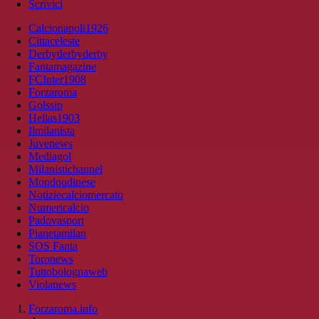
Scrivici
Calcionapoli1926
Cittaceleste
Derbyderbyderby
Fantamagazine
FCInter1908
Forzaroma
Golssip
Hellas1903
Ilmilanista
Juvenews
Mediagol
Milanistichannel
Mondoudinese
Notiziecalciomercato
Numericalcio
Padovasport
Pianetamilan
SOS Fanta
Toronews
Tuttobolognaweb
Violanews
Forzaroma.info