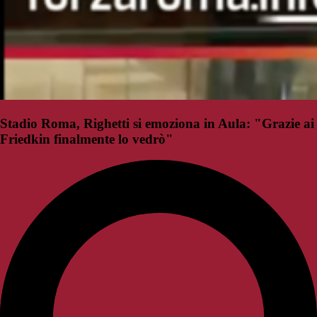
Stadio Roma, Righetti si emoziona in Aula: "Grazie ai
Friedkin finalmente lo vedrò"