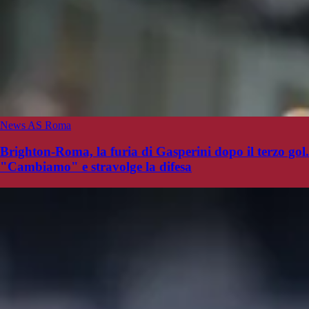
News AS Roma
Brighton-Roma, la furia di Gasperini dopo il terzo gol.
"Cambiamo" e stravolge la difesa