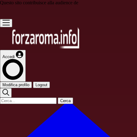
Questo sito contribuisce alla audience de
Accedi
Modifica profilo
Logout
Cerca