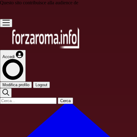
Questo sito contribuisce alla audience de
Accedi
Modifica profilo
Logout
Cerca