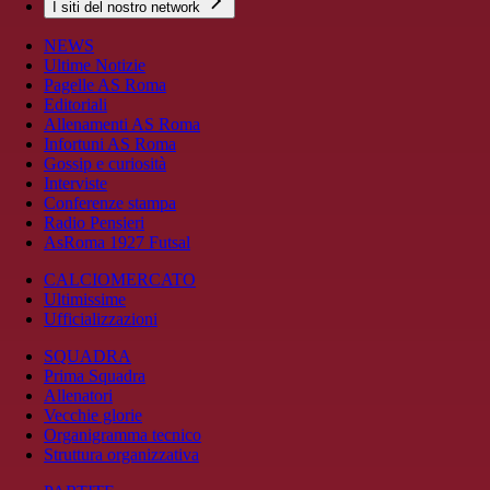
I siti del nostro network
NEWS
Ultime Notizie
Pagelle AS Roma
Editoriali
Allenamenti AS Roma
Infortuni AS Roma
Gossip e curiosità
Interviste
Conferenze stampa
Radio Pensieri
AsRoma 1927 Futsal
CALCIOMERCATO
Ultimissime
Ufficializzazioni
SQUADRA
Prima Squadra
Allenatori
Vecchie glorie
Organigramma tecnico
Struttura organizzativa