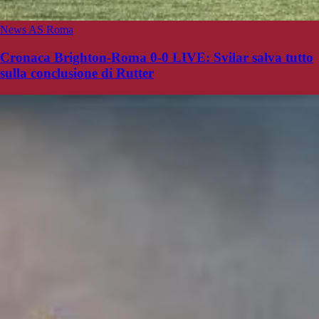
News AS Roma
Cronaca Brighton-Roma 0-0 LIVE: Svilar salva tutto
sulla conclusione di Rutter