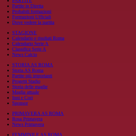
PARTITE
Partite in Diretta
Probabili formazioni
Formazioni Ufficiali
Dove vedere la partita
STAGIONE
Calendario e risultati Roma
Calendario Serie A
Classifica Serie A
News Calcio
STORIA AS ROMA
Storia AS Roma
Partite più importanti
Progetti Stadio
Storia delle maglie
Maglia attuale
Inni e Cori
Sponsor
PRIMAVERA AS ROMA
Rosa Primavera
News Primavera
FEMMINILE AS ROMA