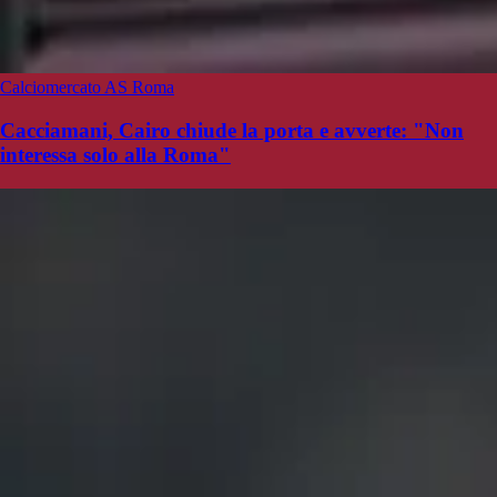
Calciomercato AS Roma
Cacciamani, Cairo chiude la porta e avverte: "Non
interessa solo alla Roma"