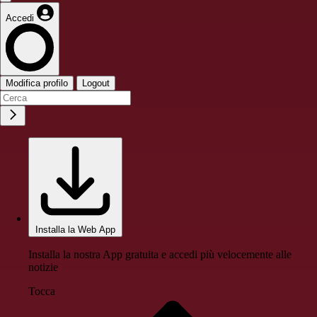
Accedi
Modifica profilo
Logout
Installa la Web App
Installa la nostra App gratuita e accedi più velocemente alle
notizie
Tocca