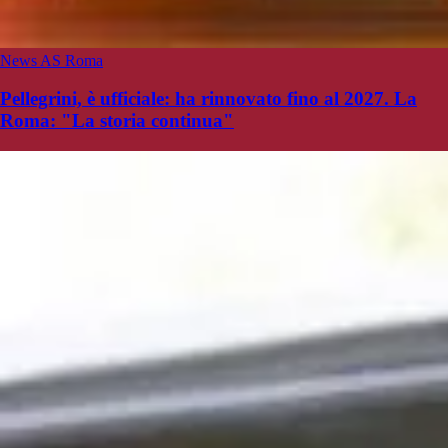
News AS Roma
Pellegrini, è ufficiale: ha rinnovato fino al 2027. La
Roma: "La storia continua"