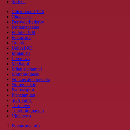
Scrivici
Calcionapoli1926
Cittaceleste
Derbyderbyderby
Fantamagazine
FCInter1908
Forzaroma
Golssip
Hellas1903
Ilmilanista
Juvenews
Mediagol
Milanistichannel
Mondoudinese
Notiziecalciomercato
Numericalcio
Padovasport
Pianetamilan
SOS Fanta
Toronews
Tuttobolognaweb
Violanews
Forzaroma.info