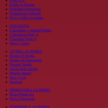
PARTITE
Partite in Diretta
Probabili formazioni
Formazioni Ufficiali
Dove vedere la partita
STAGIONE
Calendario e risultati Roma
Calendario Serie A
Classifica Serie A
News Calcio
STORIA AS ROMA
Storia AS Roma
Partite più importanti
Progetti Stadio
Storia delle maglie
Maglia attuale
Inni e Cori
Sponsor
PRIMAVERA AS ROMA
Rosa Primavera
News Primavera
FEMMINILE AS ROMA