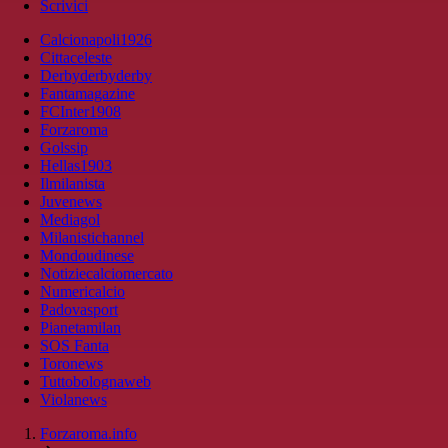
Scrivici
Calcionapoli1926
Cittaceleste
Derbyderbyderby
Fantamagazine
FCInter1908
Forzaroma
Golssip
Hellas1903
Ilmilanista
Juvenews
Mediagol
Milanistichannel
Mondoudinese
Notiziecalciomercato
Numericalcio
Padovasport
Pianetamilan
SOS Fanta
Toronews
Tuttobolognaweb
Violanews
Forzaroma.info