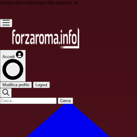
Questo sito contribuisce alla audience de
Accedi
Modifica profilo
Logout
Cerca