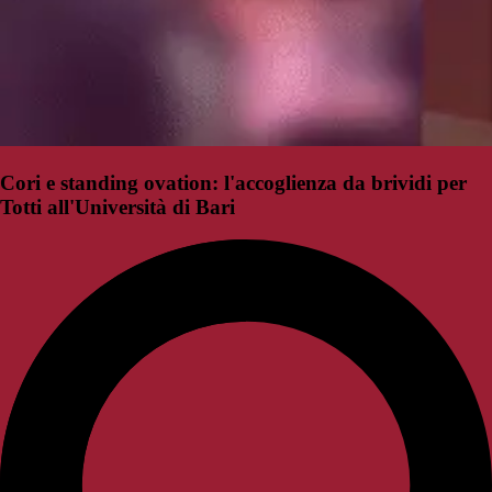
Cori e standing ovation: l'accoglienza da brividi per
Totti all'Università di Bari