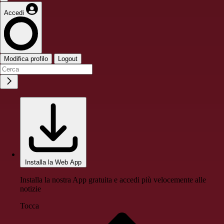
Accedi
Modifica profilo
Logout
Installa la Web App
Installa la nostra App gratuita e accedi più velocemente alle
notizie
Tocca