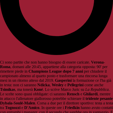
Ci sono partite che non hanno bisogno di essere caricate.
Verona
-
Roma
, domani alle 20:45, appartiene alla categoria opposta: 90' per
rimettere piede in
Champions League dopo 7 anni
per chiudere il
campionato almeno al quarto posto e trasformare una rincorsa lunga
mesi in un ritorno atteso dal 2019.
Gasperini
la formazione ce l'ha già
in testa: non ci saranno
Ndicka
,
Wesley
e
Pellegrini
come anche
Tsimikas
, ma tonerà
Koné
. Lo scrive Marco Juric su
La Repubblica
.
Le scelte sono quasi obbligate: ci saranno
Rensch
e
Ghilardi
, mentre
in attacco l'allenatore giallorosso potrebbe schierare il
tridente pesante
Dybala-Soulé-Malen
. Corsa a due per il direttore sportivo: testa a testa
tra
Tognozzi
e
D'Amico
. In queste ore i
Friedkin
hanno avuto contatti
con entrambi i manager, con il secondo che sarebbe ora in vantaggio. E