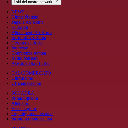
I siti del nostro network
NEWS
Ultime Notizie
Pagelle AS Roma
Editoriali
Allenamenti AS Roma
Infortuni AS Roma
Gossip e curiosità
Interviste
Conferenze stampa
Radio Pensieri
AsRoma 1927 Futsal
CALCIOMERCATO
Ultimissime
Ufficializzazioni
SQUADRA
Prima Squadra
Allenatori
Vecchie glorie
Organigramma tecnico
Struttura organizzativa