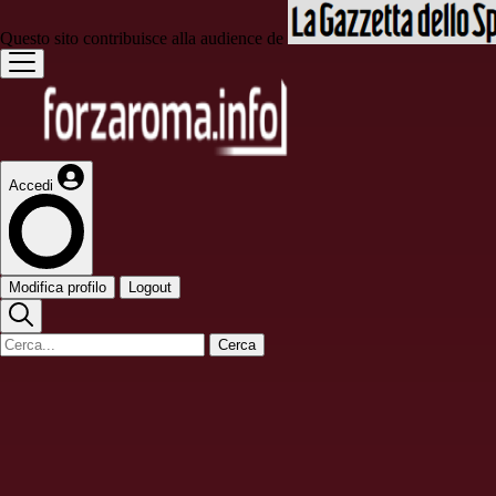
Questo sito contribuisce alla audience de
Accedi
Modifica profilo
Logout
Cerca