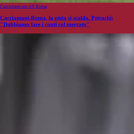
Calciomercato AS Roma
Cacciamani-Roma, la pista si scalda. Petrachi:
"Dobbiamo fare i conti col mercato"