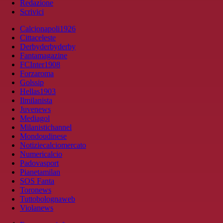
Redazione
Scrivici
Calcionapoli1926
Cittaceleste
Derbyderbyderby
Fantamagazine
FCInter1908
Forzaroma
Golssip
Hellas1903
Ilmilanista
Juvenews
Mediagol
Milanistichannel
Mondoudinese
Notiziecalciomercato
Numericalcio
Padovasport
Pianetamilan
SOS Fanta
Toronews
Tuttobolognaweb
Violanews