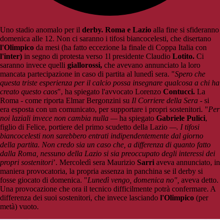
Uno stadio anomalo per il
derby.
Roma e Lazio
alla fine si sfideranno
domenica alle 12. Non ci saranno i tifosi biancocelesti, che disertano
l'Olimpico
da mesi (ha fatto eccezione la finale di Coppa Italia con
l'inter)
in segno di protesta verso 1l presidente Claudio
Lotito.
Ci
saranno invece quelli
giallorossi,
che avevano annunciato la loro
mancata partecipazione in caso di partita al lunedì sera. "
Spero che
questa triste esperienza per il calcio possa insegnare qualcosa a chi ha
creato questo caos
", ha spiegato l'avvocato Lorenzo
Contucci.
La
Roma - come riporta Elmar Bergonzini su
Il Corriere della Sera
- si
era esposta con un comunicato, per supportare i propri sostenitori. "
Per
noi laziali invece non cambia nulla —
ha spiegato
Gabriele Pulici
,
figlio di Felice, portiere del primo scudetto della Lazio
—. I tifosi
biancocelesti non sarebbero entrati indipendentemente dal giorno
della partita. Non credo sia un caso che, a differenza di quanto fatto
dalla Roma, nessuno della Lazio si sia preoccupato degli interessi dei
propri sostenitori
’. Mercoledì sera Maurizio
Sarri
aveva annunciato, in
maniera provocatoria, la propria assenza in panchina se il derby si
fosse giocato di domenica. "
Lunedì vengo, domenica no",
aveva detto.
Una provocazione che ora il tecnico difficilmente potrà confermare. A
differenza dei suoi sostenitori, che invece lasciando
l'Olimpico
(per
metà) vuoto.