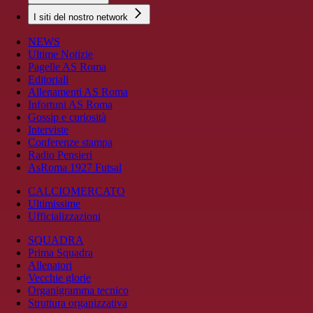
I siti del nostro network
NEWS
Ultime Notizie
Pagelle AS Roma
Editoriali
Allenamenti AS Roma
Infortuni AS Roma
Gossip e curiosità
Interviste
Conferenze stampa
Radio Pensieri
AsRoma 1927 Futsal
CALCIOMERCATO
Ultimissime
Ufficializzazioni
SQUADRA
Prima Squadra
Allenatori
Vecchie glorie
Organigramma tecnico
Struttura organizzativa