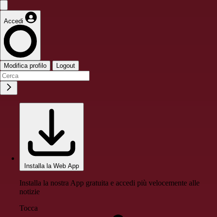
Accedi
Modifica profilo
Logout
Installa la Web App
Installa la nostra App gratuita e accedi più velocemente alle
notizie
Tocca