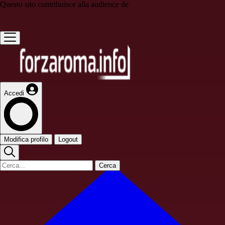
Questo sito contribuisce alla audience de
Accedi
Modifica profilo
Logout
Cerca