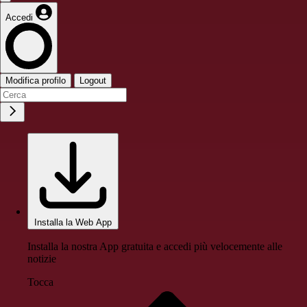
Accedi
Modifica profilo
Logout
Installa la Web App
Installa la nostra App gratuita e accedi più velocemente alle
notizie
Tocca