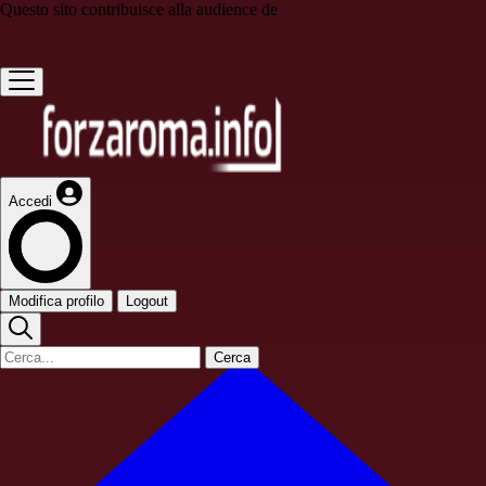
Questo sito contribuisce alla audience de
Accedi
Modifica profilo
Logout
Cerca