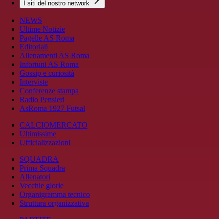
I siti del nostro network
NEWS
Ultime Notizie
Pagelle AS Roma
Editoriali
Allenamenti AS Roma
Infortuni AS Roma
Gossip e curiosità
Interviste
Conferenze stampa
Radio Pensieri
AsRoma 1927 Futsal
CALCIOMERCATO
Ultimissime
Ufficializzazioni
SQUADRA
Prima Squadra
Allenatori
Vecchie glorie
Organigramma tecnico
Struttura organizzativa