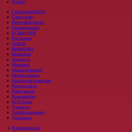
Scrivici
Calcionapoli1926
Cittaceleste
Derbyderbyderby
Fantamagazine
FCInter1908
Forzaroma
Golssip
Hellas1903
Ilmilanista
Juvenews
Mediagol
Milanistichannel
Mondoudinese
Notiziecalciomercato
Numericalcio
Padovasport
Pianetamilan
SOS Fanta
Toronews
Tuttobolognaweb
Violanews
Forzaroma.info