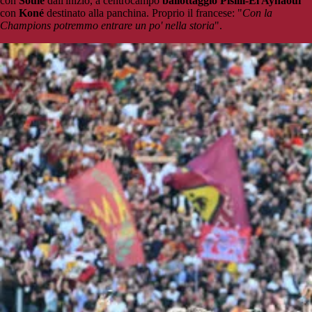
con
Soulé
dall'inizio, a centrocampo
ballottaggio Pisilli-El Aynaoui
con
Koné
destinato alla panchina. Proprio il francese: "
Con la
Champions potremmo entrare un po' nella storia
".