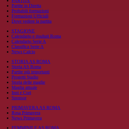
PARTITE
Partite in Diretta
Probabili formazioni
Formazioni Ufficiali
Dove vedere la partita
STAGIONE
Calendario e risultati Roma
Calendario Serie A
Classifica Serie A
News Calcio
STORIA AS ROMA
Storia AS Roma
Partite più importanti
Progetti Stadio
Storia delle maglie
Maglia attuale
Inni e Cori
Sponsor
PRIMAVERA AS ROMA
Rosa Primavera
News Primavera
FEMMINILE AS ROMA