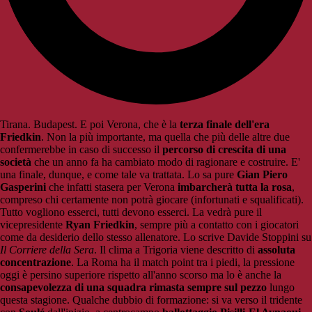
Tirana. Budapest. E poi Verona, che è la
terza finale dell'era
Friedkin
. Non la più importante, ma quella che più delle altre due
confermerebbe in caso di successo il
percorso di crescita di una
società
che un anno fa ha cambiato modo di ragionare e costruire. E'
una finale, dunque, e come tale va trattata. Lo sa pure
Gian Piero
Gasperini
che infatti stasera per Verona
imbarcherà tutta la rosa
,
compreso chi certamente non potrà giocare (infortunati e squalificati).
Tutto vogliono esserci, tutti devono esserci. La vedrà pure il
vicepresidente
Ryan Friedkin
, sempre più a contatto con i giocatori
come da desiderio dello stesso allenatore. Lo scrive Davide Stoppini su
Il Corriere della Sera
. Il clima a Trigoria viene descritto di
assoluta
concentrazione
. La Roma ha il match point tra i piedi, la pressione
oggi è persino superiore rispetto all'anno scorso ma lo è anche la
consapevolezza di una squadra rimasta sempre sul pezzo
lungo
questa stagione. Qualche dubbio di formazione: si va verso il tridente