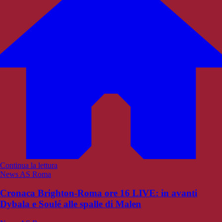
Continua la lettura
News AS Roma
Cronaca Brighton-Roma ore 16 LIVE: in avanti
Dybala e Soulé alle spalle di Malen