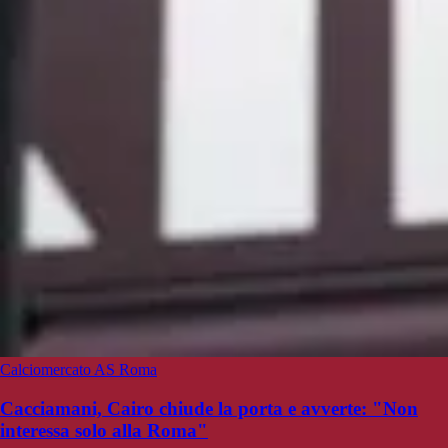
Calciomercato AS Roma
Cacciamani, Cairo chiude la porta e avverte: "Non
interessa solo alla Roma"