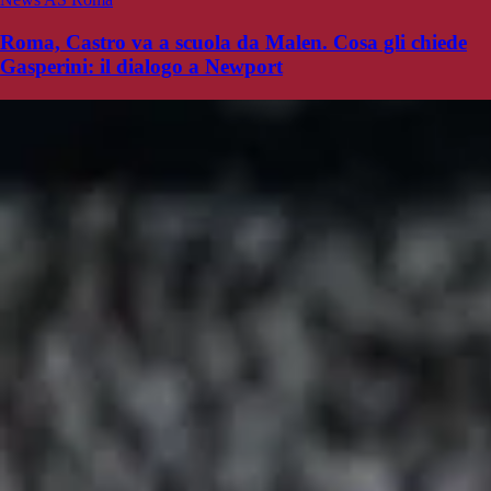
Roma, Castro va a scuola da Malen. Cosa gli chiede
Gasperini: il dialogo a Newport