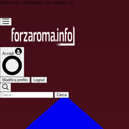
Questo sito contribuisce alla audience de
Accedi
Modifica profilo
Logout
Cerca