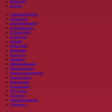
Redazione
Scrivici
Calcionapoli1926
Cittaceleste
Derbyderbyderby
Fantamagazine
FCInter1908
Forzaroma
Golssip
Hellas1903
Ilmilanista
Juvenews
Mediagol
Milanistichannel
Mondoudinese
Notiziecalciomercato
Numericalcio
Padovasport
Pianetamilan
SOS Fanta
Toronews
Tuttobolognaweb
Violanews