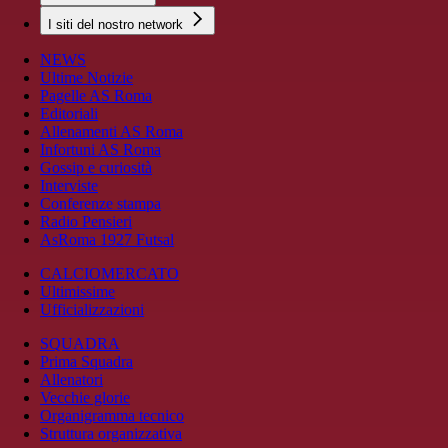
I siti del nostro network
NEWS
Ultime Notizie
Pagelle AS Roma
Editoriali
Allenamenti AS Roma
Infortuni AS Roma
Gossip e curiosità
Interviste
Conferenze stampa
Radio Pensieri
AsRoma 1927 Futsal
CALCIOMERCATO
Ultimissime
Ufficializzazioni
SQUADRA
Prima Squadra
Allenatori
Vecchie glorie
Organigramma tecnico
Struttura organizzativa