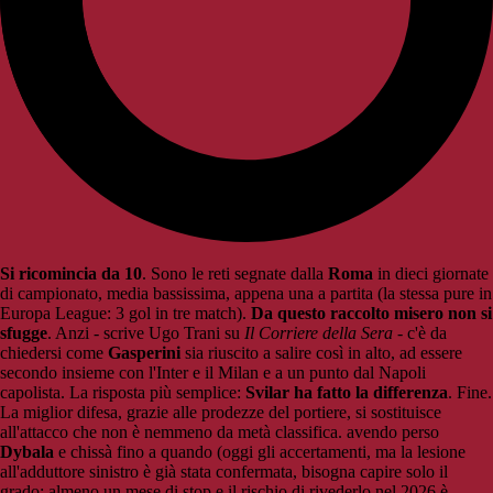
Si ricomincia da 10
. Sono le reti segnate dalla
Roma
in dieci giornate
di campionato, media bassissima, appena una a partita (la stessa pure in
Europa League: 3 gol in tre match).
Da questo raccolto misero non si
sfugge
. Anzi - scrive Ugo Trani su
Il Corriere della Sera
- c'è da
chiedersi come
Gasperini
sia riuscito a salire così in alto, ad essere
secondo insieme con l'Inter e il Milan e a un punto dal Napoli
capolista. La risposta più semplice:
Svilar ha fatto la differenza
. Fine.
La miglior difesa, grazie alle prodezze del portiere, si sostituisce
all'attacco che non è nemmeno da metà classifica. avendo perso
Dybala
e chissà fino a quando (oggi gli accertamenti, ma la lesione
all'adduttore sinistro è già stata confermata, bisogna capire solo il
grado: almeno un mese di stop e il rischio di rivederlo nel 2026 è