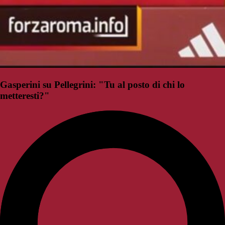
Gasperini su Pellegrini: "Tu al posto di chi lo
metteresti?"