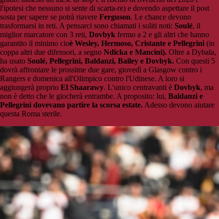
l'ipotesi che nessuno si sente di scarta-re) e dovendo aspettare il post
sosta per sapere se potrà riavere
Ferguson
. Le chance devono
trasformarsi in reti. A pensarci sono chiamati i soliti noti:
Soulé
, il
miglior marcatore con 3 reti,
Dovbyk
fermo a 2 e gli altri che hanno
garantito il minimo cio
è Wesley, Hermoso, Cristante e Pellegrini
(in
coppa altri due difensori, a segno
Ndicka e Mancini).
Oltre a Dybala,
ha usato
Soulé, Pellegrini, Baldanzi,
Bailey e Dovbyk.
Con questi 5
dovrà affrontare le prossime due gare, giovedì a Glasgow contro i
Rangers e domenica all'Olimpico contro l'Udinese. A loro si
aggiungerà proprio
El Shaarawy
. L'unico centravanti è
Dovbyk
, ma
non è detto che le giocherà entrambe. A proposito: lui,
Baldanzi e
Pellegrini dovevano partire la scorsa estate.
Adesso devono aiutare
questa Roma sterile.