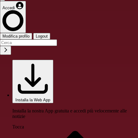
Accedi
Modifica profilo
Logout
Installa la Web App
Installa la nostra App gratuita e accedi più velocemente alle
notizie
Tocca