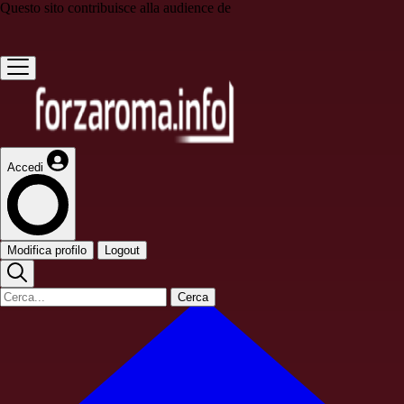
Questo sito contribuisce alla audience de
Accedi
Modifica profilo
Logout
Cerca