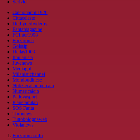
Scrivici
Calcionapoli1926
Cittaceleste
Derbyderbyderby
Fantamagazine
FCInter1908
Forzaroma
Golssip
Hellas1903
Ilmilanista
Juvenews
Mediagol
Milanistichannel
Mondoudinese
Notiziecalciomercato
Numericalcio
Padovasport
Pianetamilan
SOS Fanta
Toronews
Tuttobolognaweb
Violanews
Forzaroma.info