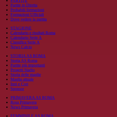
PARTITE
Partite in Diretta
Probabili formazioni
Formazioni Ufficiali
Dove vedere la partita
STAGIONE
Calendario e risultati Roma
Calendario Serie A
Classifica Serie A
News Calcio
STORIA AS ROMA
Storia AS Roma
Partite più importanti
Progetti Stadio
Storia delle maglie
Maglia attuale
Inni e Cori
Sponsor
PRIMAVERA AS ROMA
Rosa Primavera
News Primavera
FEMMINILE AS ROMA