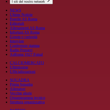
I siti del nostro network
NEWS
Ultime Notizie
Pagelle AS Roma
Editoriali
Allenamenti AS Roma
Infortuni AS Roma
Gossip e curiosità
Interviste
Conferenze stampa
Radio Pensieri
AsRoma 1927 Futsal
CALCIOMERCATO
Ultimissime
Ufficializzazioni
SQUADRA
Prima Squadra
Allenatori
Vecchie glorie
Organigramma tecnico
Struttura organizzativa