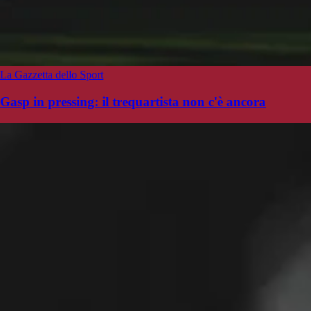
La Gazzetta dello Sport
Gasp in pressing: il trequartista non c'è ancora