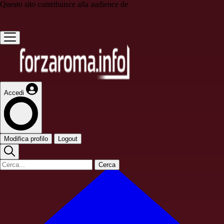
Questo sito contribuisce alla audience de
Accedi
Modifica profilo
Logout
Cerca