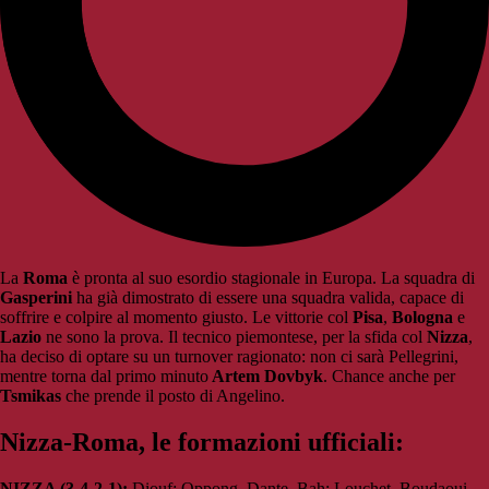
La
Roma
è pronta al suo esordio stagionale in Europa. La squadra di
Gasperini
ha già dimostrato di essere una squadra valida, capace di
soffrire e colpire al momento giusto. Le vittorie col
Pisa
,
Bologna
e
Lazio
ne sono la prova. Il tecnico piemontese, per la sfida col
Nizza
,
ha deciso di optare su un turnover ragionato: non ci sarà Pellegrini,
mentre torna dal primo minuto
Artem Dovbyk
. Chance anche per
Tsmikas
che prende il posto di Angelino.
Nizza-Roma, le formazioni ufficiali:
NIZZA (3-4-2-1):
Diouf; Oppong, Dante, Bah; Louchet, Boudaoui,