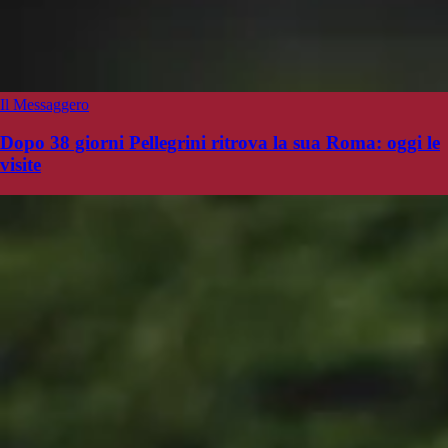
Il Messaggero
Dopo 38 giorni Pellegrini ritrova la sua Roma: oggi le
visite