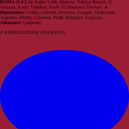
ROMA (3-4-2-1):
Svilar; Celik, Mancini, Ndicka; Rensch, El
Aynaoui, Koné, Tsimikas; Soulé, El Shaarawy; Dovbyk.
A
disposizione:
Gollini, Ghilardi, Hermoso, Sangarè, Ziolkowski,
Angelino, Wesley, Cristante, Pisilli, Pellegrini, Ferguson.
Allenatore:
Gasperini.
© RIPRODUZIONE RISERVATA