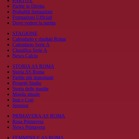
PARTITE
Partite in Diretta
Probabili formazioni
Formazioni Ufficiali
Dove vedere la partita
STAGIONE
Calendario e risultati Roma
Calendario Serie A
Classifica Serie A
News Calcio
STORIA AS ROMA
Storia AS Roma
Partite più importanti
Progetti Stadio
Storia delle maglie
Maglia attuale
Inni e Cori
Sponsor
PRIMAVERA AS ROMA
Rosa Primavera
News Primavera
FEMMINILE AS ROMA