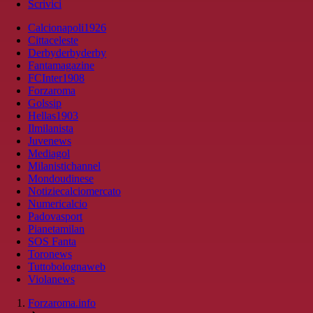
Scrivici
Calcionapoli1926
Cittaceleste
Derbyderbyderby
Fantamagazine
FCInter1908
Forzaroma
Golssip
Hellas1903
Ilmilanista
Juvenews
Mediagol
Milanistichannel
Mondoudinese
Notiziecalciomercato
Numericalcio
Padovasport
Pianetamilan
SOS Fanta
Toronews
Tuttobolognaweb
Violanews
Forzaroma.info