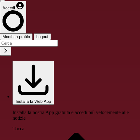
Accedi
Modifica profilo
Logout
Installa la Web App
Installa la nostra App gratuita e accedi più velocemente alle
notizie
Tocca