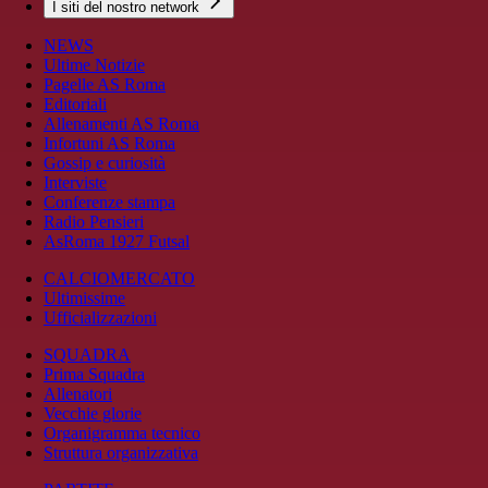
I siti del nostro network
NEWS
Ultime Notizie
Pagelle AS Roma
Editoriali
Allenamenti AS Roma
Infortuni AS Roma
Gossip e curiosità
Interviste
Conferenze stampa
Radio Pensieri
AsRoma 1927 Futsal
CALCIOMERCATO
Ultimissime
Ufficializzazioni
SQUADRA
Prima Squadra
Allenatori
Vecchie glorie
Organigramma tecnico
Struttura organizzativa