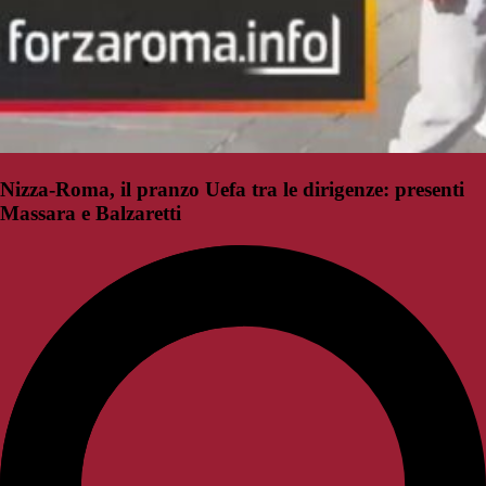
Nizza-Roma, il pranzo Uefa tra le dirigenze: presenti
Massara e Balzaretti