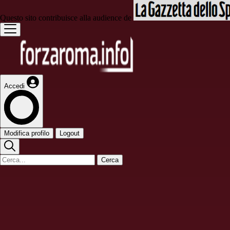
Questo sito contribuisce alla audience de
Accedi
Modifica profilo
Logout
Cerca