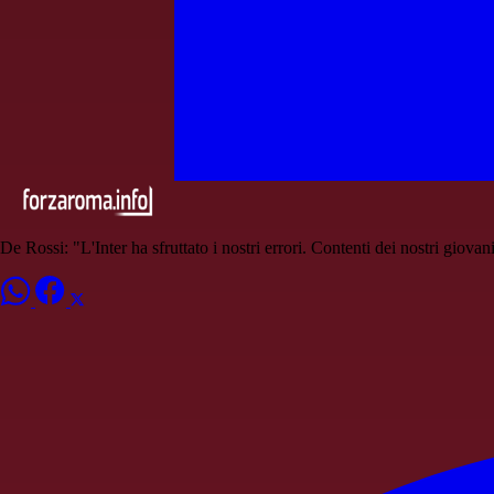
De Rossi: "L'Inter ha sfruttato i nostri errori. Contenti dei nostri giovan