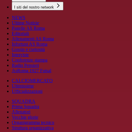
I siti del nostro network
NEWS
Ultime Notizie
Pagelle AS Roma
Editoriali
Allenamenti AS Roma
Infortuni AS Roma
Gossip e curiosità
Interviste
Conferenze stampa
Radio Pensieri
AsRoma 1927 Futsal
CALCIOMERCATO
Ultimissime
Ufficializzazioni
SQUADRA
Prima Squadra
Allenatori
Vecchie glorie
Organigramma tecnico
Struttura organizzativa