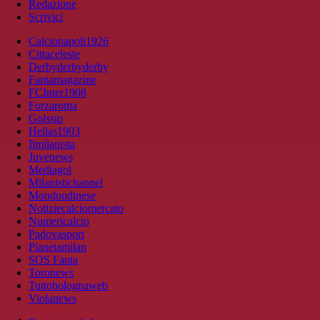
Redazione
Scrivici
Calcionapoli1926
Cittaceleste
Derbyderbyderby
Fantamagazine
FCInter1908
Forzaroma
Golssip
Hellas1903
Ilmilanista
Juvenews
Mediagol
Milanistichannel
Mondoudinese
Notiziecalciomercato
Numericalcio
Padovasport
Pianetamilan
SOS Fanta
Toronews
Tuttobolognaweb
Violanews