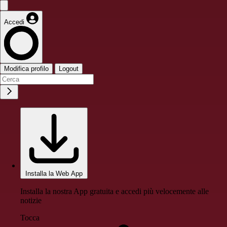
Accedi
Modifica profilo
Logout
Installa la Web App
Installa la nostra App gratuita e accedi più velocemente alle
notizie
Tocca