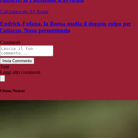
Calciomercato AS Roma
Endrick-Fofana, la Roma studia il doppio colpo per
l'attacco. Nusa permettendo
Commenti
Invia Commento
Tutti
Leggi altri commenti
Ultime Notizie