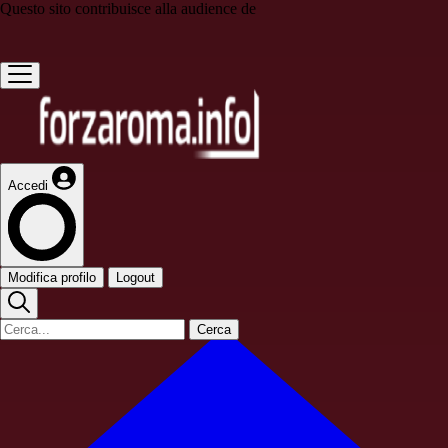
Questo sito contribuisce alla audience de
Accedi
Modifica profilo
Logout
Cerca