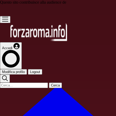
Questo sito contribuisce alla audience de
Accedi
Modifica profilo
Logout
Cerca