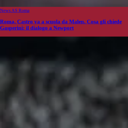
News AS Roma
Roma, Castro va a scuola da Malen. Cosa gli chiede
Gasperini: il dialogo a Newport