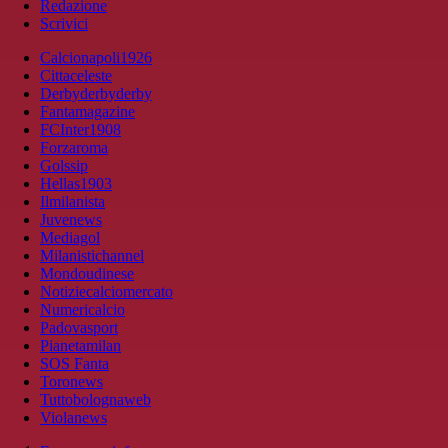
Redazione
Scrivici
Calcionapoli1926
Cittaceleste
Derbyderbyderby
Fantamagazine
FCInter1908
Forzaroma
Golssip
Hellas1903
Ilmilanista
Juvenews
Mediagol
Milanistichannel
Mondoudinese
Notiziecalciomercato
Numericalcio
Padovasport
Pianetamilan
SOS Fanta
Toronews
Tuttobolognaweb
Violanews