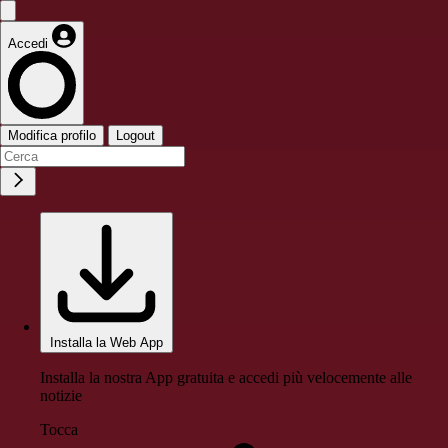
Accedi
Modifica profilo
Logout
Installa la Web App
Installa la nostra App gratuita e accedi più velocemente alle
notizie
Tocca