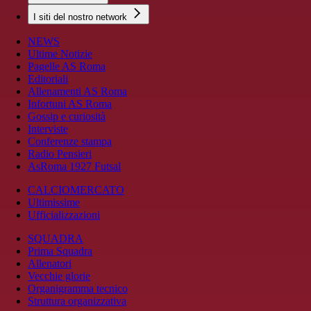
I siti del nostro network
NEWS
Ultime Notizie
Pagelle AS Roma
Editoriali
Allenamenti AS Roma
Infortuni AS Roma
Gossip e curiosità
Interviste
Conferenze stampa
Radio Pensieri
AsRoma 1927 Futsal
CALCIOMERCATO
Ultimissime
Ufficializzazioni
SQUADRA
Prima Squadra
Allenatori
Vecchie glorie
Organigramma tecnico
Struttura organizzativa