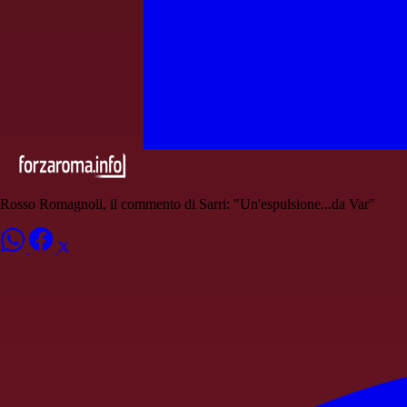
Rosso Romagnoli, il commento di Sarri: "Un'espulsione...da Var"