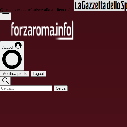
Questo sito contribuisce alla audience de
Accedi
Modifica profilo
Logout
Cerca