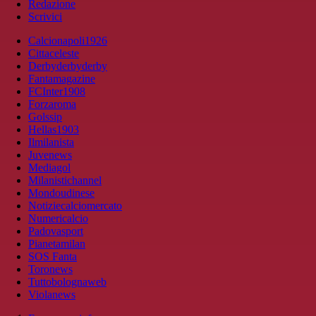
Redazione
Scrivici
Calcionapoli1926
Cittaceleste
Derbyderbyderby
Fantamagazine
FCInter1908
Forzaroma
Golssip
Hellas1903
Ilmilanista
Juvenews
Mediagol
Milanistichannel
Mondoudinese
Notiziecalciomercato
Numericalcio
Padovasport
Pianetamilan
SOS Fanta
Toronews
Tuttobolognaweb
Violanews