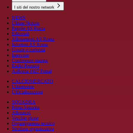
I siti del nostro network
NEWS
Ultime Notizie
Pagelle AS Roma
Editoriali
Allenamenti AS Roma
Infortuni AS Roma
Gossip e curiosità
Interviste
Conferenze stampa
Radio Pensieri
AsRoma 1927 Futsal
CALCIOMERCATO
Ultimissime
Ufficializzazioni
SQUADRA
Prima Squadra
Allenatori
Vecchie glorie
Organigramma tecnico
Struttura organizzativa