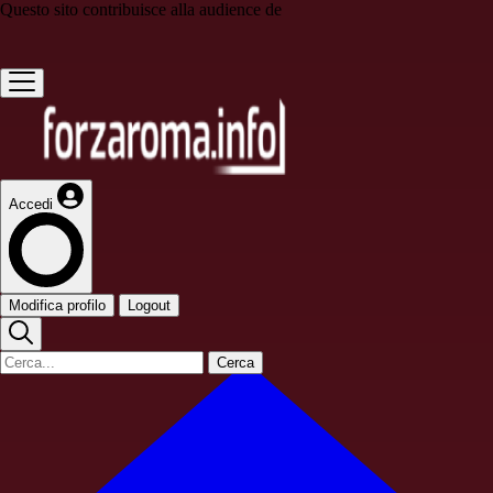
Questo sito contribuisce alla audience de
Accedi
Modifica profilo
Logout
Cerca