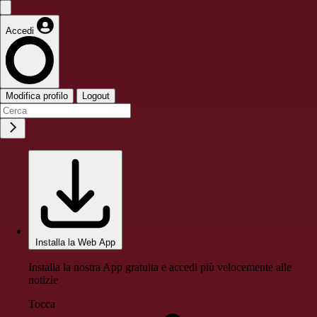
Accedi
Modifica profilo
Logout
Installa la Web App
Installa la nostra App gratuita e accedi più velocemente alle
notizie
Tocca