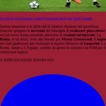
Scegli tu cosa leggere: metti Forzaroma tra le tue fonti Google
Questa situazione e le difficoltà di bilancio illustrate dal quotidiano
francese spiegano la
necessità
del Marsiglia di
realizzare plusvalenze
nel più breve tempo possibile attraverso le
cessioni sul mercato
. La
Roma
, in tal senso, resta alla finestra per
Mason Greenwood
, il
sogno
del club giallorosso per rinforzare il reparto offensivo di
Gasperini
. La
Roma, stando a L'Equipe, sarebbe da giorni in contatto con l'OM per il
centravanti inglese.
© RIPRODUZIONE RISERVATA