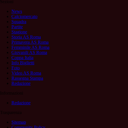
Sezioni
News
Calciomercato
Squadra
Partite
Stagione
Storia AS Roma
Primavera AS Roma
Femminile AS Roma
Giovanili AS Roma
Coppa Italia
Info Biglietti
Foto
Video AS Roma
Rassegna Stampa
Redazione
Informazioni
Redazione
Trasparenza
Sitemap
Community Policy