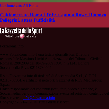
Calciomercato AS Roma
Calciomercato Roma LIVE: rispunta Rowe. Rinnovo
Pellegrini, attesa l'ufficialità
Forzaroma.info
www.ForzaRoma.info è una testata giornalistica. Direttore
responsabile Massimo Limiti Autorizzazione del Tribunale Civile di
Roma n. 299/2009 del 18-09-2009 ROC n. 21241 Editore
Soccermedia P.Iva: 02118780564
Il sito Forzaroma.info di titolarità di Soccermedia S.r.l., C.F./PI
02118780564, è affiliato al network Gazzanet di RCS Mediagroup
S.p.a..
Unico responsabile dei contenuti (testi, foto, video e grafiche) è
Soccermedia; per ogni comunicazione avente ad oggetto i contenuti del
Sito scrivere a
info@forzaroma.info
Copyright 2021-2026 © Tutti i diritti riservati.