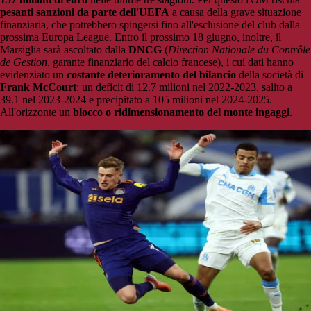
pesanti sanzioni da parte dell'UEFA
a causa della grave situazione
finanziaria, che potrebbero spingersi fino all'esclusione del club dalla
prossima Europa League. Entro il prossimo 18 giugno, inoltre, il
Marsiglia sarà ascoltato dalla
DNCG
(
Direction Nationale du Contrôle
de Gestion
, garante finanziario del calcio francese), i cui dati hanno
evidenziato un
costante deterioramento del bilancio
della società di
Frank McCourt
: un deficit di 12.7 milioni nel 2022-2023, salito a
39.1 nel 2023-2024 e precipitato a 105 milioni nel 2024-2025.
All'orizzonte un
blocco o ridimensionamento del monte ingaggi
.