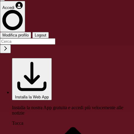
Accedi
Modifica profilo
Logout
Installa la Web App
Installa la nostra App gratuita e accedi più velocemente alle
notizie
Tocca