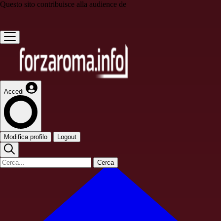
Questo sito contribuisce alla audience de
Accedi
Modifica profilo
Logout
Cerca