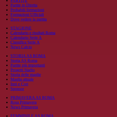
PARTITE
Partite in Diretta
Probabili formazioni
Formazioni Ufficiali
Dove vedere la partita
STAGIONE
Calendario e risultati Roma
Calendario Serie A
Classifica Serie A
News Calcio
STORIA AS ROMA
Storia AS Roma
Partite più importanti
Progetti Stadio
Storia delle maglie
Maglia attuale
Inni e Cori
Sponsor
PRIMAVERA AS ROMA
Rosa Primavera
News Primavera
FEMMINILE AS ROMA