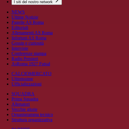
I siti del nostro network
NEWS
Ultime Notizie
Pagelle AS Roma
Editoriali
Allenamenti AS Roma
Infortuni AS Roma
Gossip e curiosità
Interviste
Conferenze stampa
Radio Pensieri
AsRoma 1927 Futsal
CALCIOMERCATO
Ultimissime
Ufficializzazioni
SQUADRA
Prima Squadra
Allenatori
Vecchie glorie
Organigramma tecnico
Struttura organizzativa