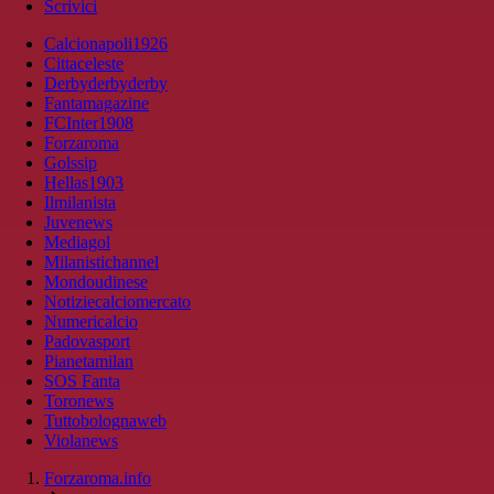
Scrivici
Calcionapoli1926
Cittaceleste
Derbyderbyderby
Fantamagazine
FCInter1908
Forzaroma
Golssip
Hellas1903
Ilmilanista
Juvenews
Mediagol
Milanistichannel
Mondoudinese
Notiziecalciomercato
Numericalcio
Padovasport
Pianetamilan
SOS Fanta
Toronews
Tuttobolognaweb
Violanews
Forzaroma.info