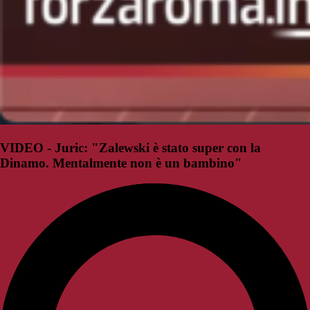
VIDEO - Juric: "Zalewski è stato super con la
Dinamo. Mentalmente non è un bambino"