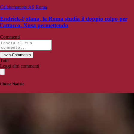
Calciomercato AS Roma
Endrick-Fofana, la Roma studia il doppio colpo per
l'attacco. Nusa permettendo
Commenti
Invia Commento
Tutti
Leggi altri commenti
Ultime Notizie