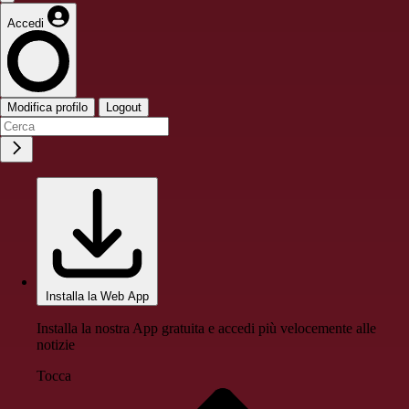
Accedi
Modifica profilo
Logout
Installa la Web App
Installa la nostra App gratuita e accedi più velocemente alle
notizie
Tocca