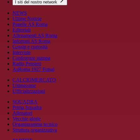
I siti del nostro network
NEWS
Ultime Notizie
Pagelle AS Roma
Editoriali
Allenamenti AS Roma
Infortuni AS Roma
Gossip e curiosità
Interviste
Conferenze stampa
Radio Pensieri
AsRoma 1927 Futsal
CALCIOMERCATO
Ultimissime
Ufficializzazioni
SQUADRA
Prima Squadra
Allenatori
Vecchie glorie
Organigramma tecnico
Struttura organizzativa