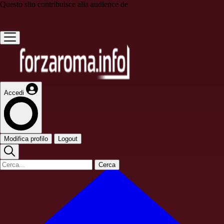
Questo sito contribuisce alla audience de
Accedi
Modifica profilo
Logout
Cerca