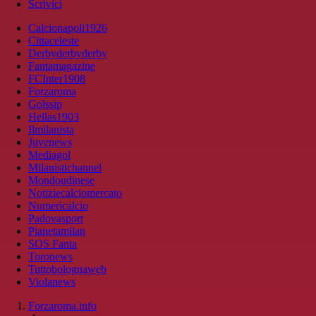
Scrivici
Calcionapoli1926
Cittaceleste
Derbyderbyderby
Fantamagazine
FCInter1908
Forzaroma
Golssip
Hellas1903
Ilmilanista
Juvenews
Mediagol
Milanistichannel
Mondoudinese
Notiziecalciomercato
Numericalcio
Padovasport
Pianetamilan
SOS Fanta
Toronews
Tuttobolognaweb
Violanews
Forzaroma.info