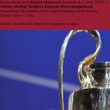
interna anche per il
Bayern Monaco
di Ancelotti (4-1 contro il PSV) e
Atletico Madrid, Benfica e Borussia Moenchengladbach
conquistano i tre punti in esterna rispettivamente contro Rostov,
Dinamo Kiev e Celtic.
Questi i risultati della serata di Champions League: