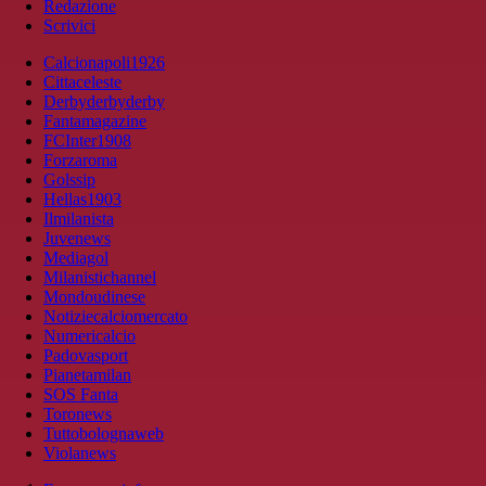
Redazione
Scrivici
Calcionapoli1926
Cittaceleste
Derbyderbyderby
Fantamagazine
FCInter1908
Forzaroma
Golssip
Hellas1903
Ilmilanista
Juvenews
Mediagol
Milanistichannel
Mondoudinese
Notiziecalciomercato
Numericalcio
Padovasport
Pianetamilan
SOS Fanta
Toronews
Tuttobolognaweb
Violanews