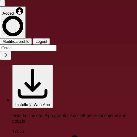
Accedi
Modifica profilo
Logout
Installa la Web App
Installa la nostra App gratuita e accedi più velocemente alle
notizie
Tocca