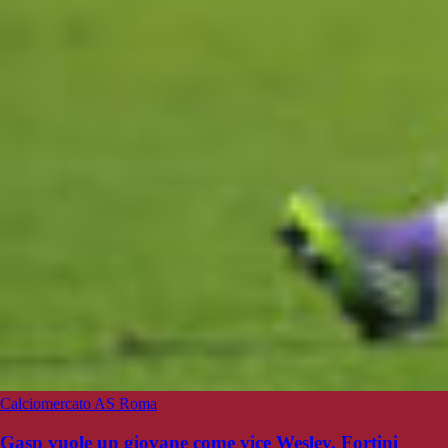
Calciomercato AS Roma
Gasp vuole un giovane come vice Wesley. Fortini