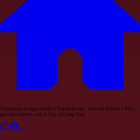
Champions League, perde il Napoli in casa. Vincono Bayern e PSG,
goleada Arsenal, cade il City al Camp Nou