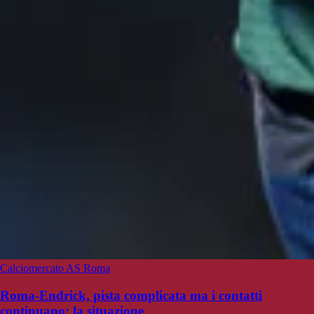
Calciomercato AS Roma
Roma-Endrick, pista complicata ma i contatti
continuano: la situazione