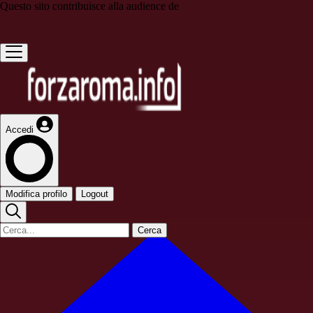
Questo sito contribuisce alla audience de
Accedi
Modifica profilo
Logout
Cerca