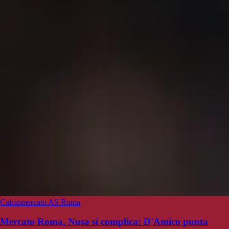
Calciomercato AS Roma
Mercato Roma, Nusa si complica: D'Amico punta