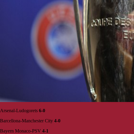
Arsenal-Ludogorets
6-0
Barcellona-Manchester City
4-0
Bayern Monaco-PSV
4-1