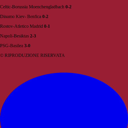
Celtic-Borussia Moenchengladbach
0-2
Dinamo Kiev- Benfica
0-2
Rostov-Atletico Madrid
0-1
Napoli-Besiktas
2-3
PSG-Basilea
3-0
© RIPRODUZIONE RISERVATA