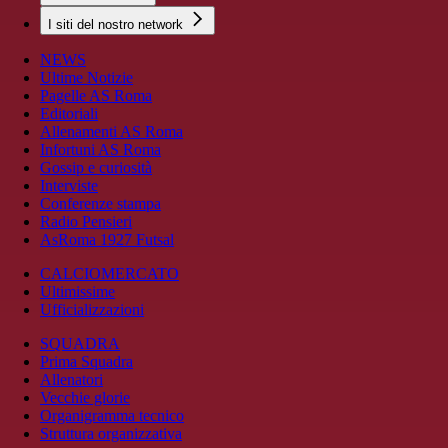
I siti del nostro network
NEWS
Ultime Notizie
Pagelle AS Roma
Editoriali
Allenamenti AS Roma
Infortuni AS Roma
Gossip e curiosità
Interviste
Conferenze stampa
Radio Pensieri
AsRoma 1927 Futsal
CALCIOMERCATO
Ultimissime
Ufficializzazioni
SQUADRA
Prima Squadra
Allenatori
Vecchie glorie
Organigramma tecnico
Struttura organizzativa