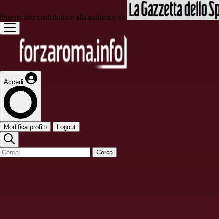
Questo sito contribuisce alla audience de
Accedi
Modifica profilo
Logout
Cerca