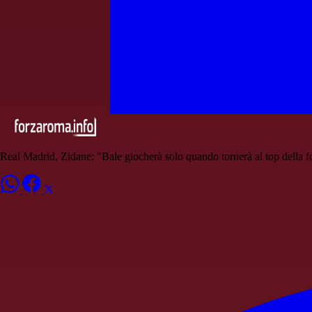
Real Madrid, Zidane: "Bale giocherà solo quando tornerà al top della 