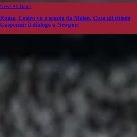
News AS Roma
Roma, Castro va a scuola da Malen. Cosa gli chiede
Gasperini: il dialogo a Newport