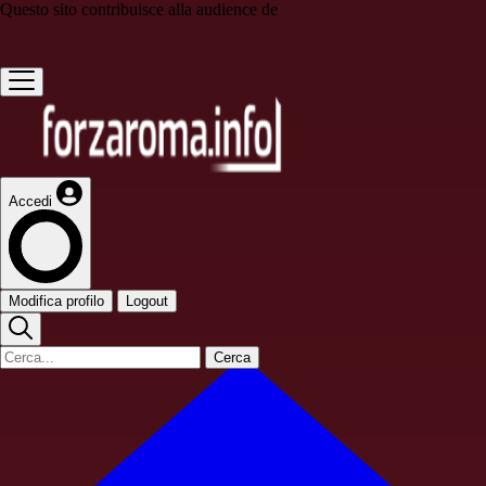
Questo sito contribuisce alla audience de
Accedi
Modifica profilo
Logout
Cerca