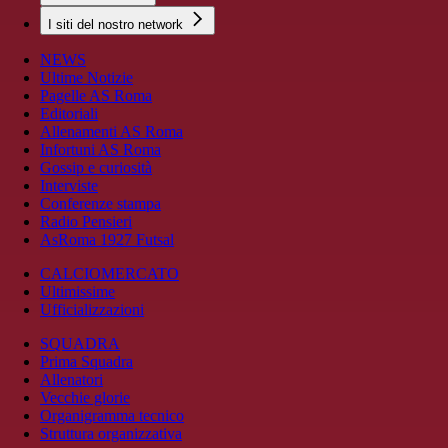
I siti del nostro network
NEWS
Ultime Notizie
Pagelle AS Roma
Editoriali
Allenamenti AS Roma
Infortuni AS Roma
Gossip e curiosità
Interviste
Conferenze stampa
Radio Pensieri
AsRoma 1927 Futsal
CALCIOMERCATO
Ultimissime
Ufficializzazioni
SQUADRA
Prima Squadra
Allenatori
Vecchie glorie
Organigramma tecnico
Struttura organizzativa