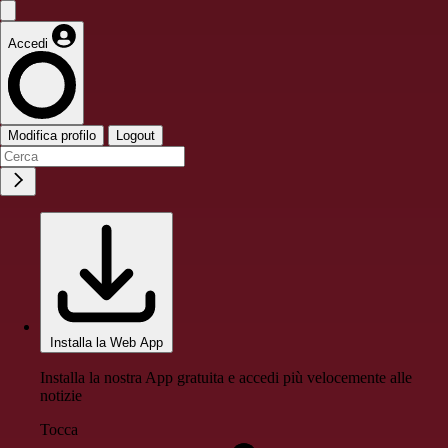
Accedi
Modifica profilo
Logout
Installa la Web App
Installa la nostra App gratuita e accedi più velocemente alle
notizie
Tocca