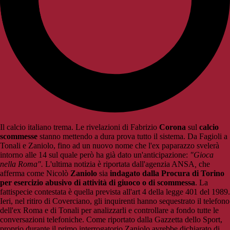
Il calcio italiano trema. Le rivelazioni di Fabrizio
Corona
sul
calcio
scommesse
stanno mettendo a dura prova tutto il sistema. Da Fagioli a
Tonali e Zaniolo, fino ad un nuovo nome che l'ex paparazzo svelerà
intorno alle 14 sul quale però ha già dato un'anticipazione:
"Gioca
nella Roma".
L'ultima notizia è riportata dall'agenzia ANSA
,
che
afferma come Nicolò
Zaniolo
sia
indagato dalla Procura di Torino
per esercizio abusivo di attività di giuoco o di scommessa
. La
fattispecie contestata è quella prevista all'art 4 della legge 401 del 1989.
Ieri, nel ritiro di Coverciano, gli inquirenti hanno sequestrato il telefono
dell'ex Roma e di Tonali per analizzarli e controllare a fondo tutte le
conversazioni telefoniche. Come riportato dalla Gazzetta dello Sport,
proprio durante il primo interrogatorio Zaniolo avrebbe dichiarato di