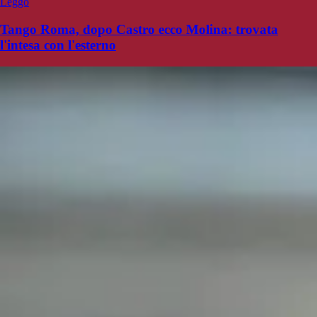
Leggo
Tango Roma, dopo Castro ecco Molina: trovata
l'intesa con l'esterno