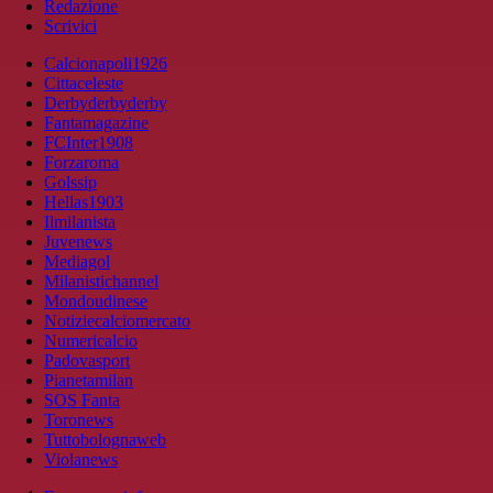
Redazione
Scrivici
Calcionapoli1926
Cittaceleste
Derbyderbyderby
Fantamagazine
FCInter1908
Forzaroma
Golssip
Hellas1903
Ilmilanista
Juvenews
Mediagol
Milanistichannel
Mondoudinese
Notiziecalciomercato
Numericalcio
Padovasport
Pianetamilan
SOS Fanta
Toronews
Tuttobolognaweb
Violanews