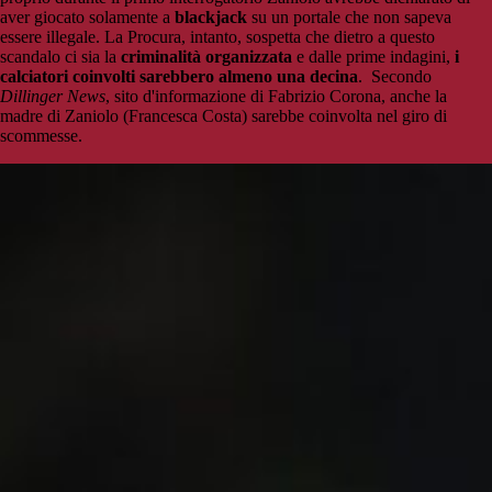
aver giocato solamente a
blackjack
su un portale che non sapeva
essere illegale. La Procura, intanto, sospetta che dietro a questo
scandalo ci sia la
criminalità organizzata
e dalle prime indagini,
i
calciatori coinvolti sarebbero almeno una decina
. Secondo
Dillinger News
, sito d'informazione di Fabrizio Corona, anche la
madre di Zaniolo (Francesca Costa) sarebbe coinvolta nel giro di
scommesse.