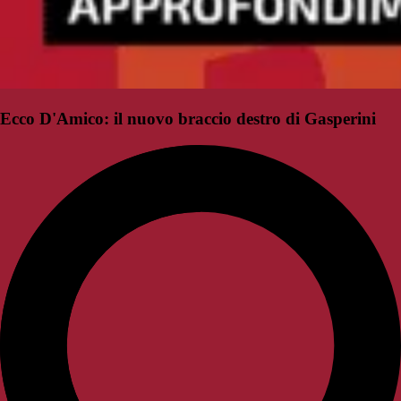
Ecco D'Amico: il nuovo braccio destro di Gasperini