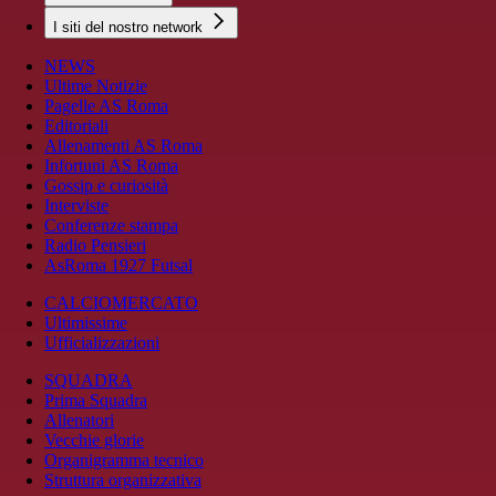
I siti del nostro network
NEWS
Ultime Notizie
Pagelle AS Roma
Editoriali
Allenamenti AS Roma
Infortuni AS Roma
Gossip e curiosità
Interviste
Conferenze stampa
Radio Pensieri
AsRoma 1927 Futsal
CALCIOMERCATO
Ultimissime
Ufficializzazioni
SQUADRA
Prima Squadra
Allenatori
Vecchie glorie
Organigramma tecnico
Struttura organizzativa