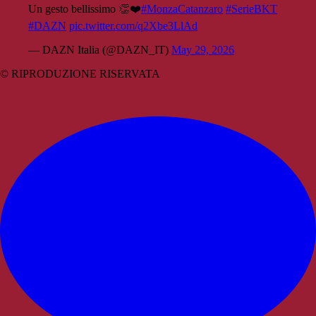
Un gesto bellissimo 👏❤️
#MonzaCatanzaro
#SerieBKT
#DAZN
pic.twitter.com/q2Xbe3LlAd
— DAZN Italia (@DAZN_IT)
May 29, 2026
© RIPRODUZIONE RISERVATA