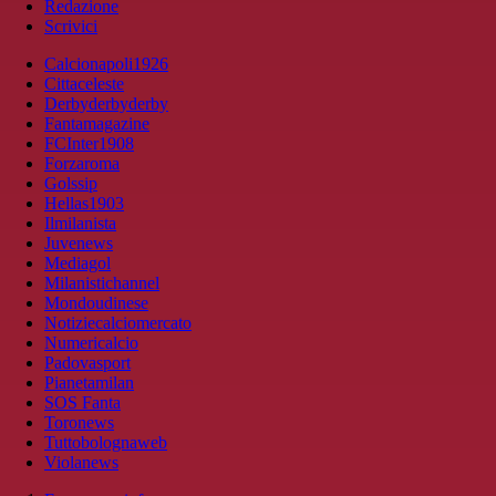
Redazione
Scrivici
Calcionapoli1926
Cittaceleste
Derbyderbyderby
Fantamagazine
FCInter1908
Forzaroma
Golssip
Hellas1903
Ilmilanista
Juvenews
Mediagol
Milanistichannel
Mondoudinese
Notiziecalciomercato
Numericalcio
Padovasport
Pianetamilan
SOS Fanta
Toronews
Tuttobolognaweb
Violanews