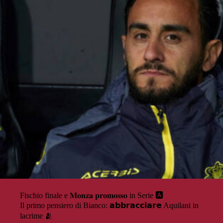
Fischio finale e 𝐌𝐨𝐧𝐳𝐚 𝐩𝐫𝐨𝐦𝐨𝐬𝐬𝐨 in Serie 🅰️
Il primo pensiero di Bianco: 𝗮𝗯𝗯𝗿𝗮𝗰𝗰𝗶𝗮𝗿𝗲 Aquilani in
lacrime 🫂