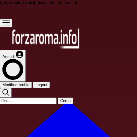
Questo sito contribuisce alla audience de
Accedi
Modifica profilo
Logout
Cerca