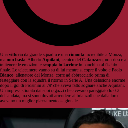
Una
vittoria
da grande squadra e una
rimonta
incredibile a Monza,
ma
non basta
. Alberto
Aquilani
, tecnico del
Catanzaro
, non riesce a
trattenere le emozioni e
scoppia in lacrime
in panchina al fischio
finale. Le telecamere vanno su di lui mentre si copre il volto e Paolo
Bianco
, allenatore del Monza, corre ad abbracciarlo prima di
festeggiare con la squadra il ritorno in Serie A. Una delusione enorme
dopo il gol di Frosinini al 79' che aveva fatto sognare anche Aquilani.
Un'impresa sfiorata dai suoi ragazzi che avevano pareggiato lo 0-2
dell'andata, ma si sono dovuti arrendere ai brianzoli che dalla loro
avevano un miglior piazzamento stagionale.