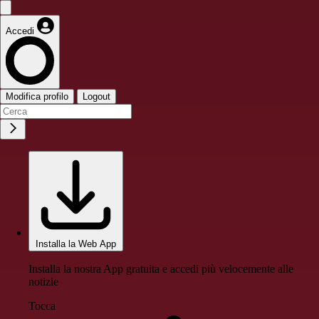
Accedi
Modifica profilo
Logout
Installa la Web App
Installa la nostra App gratuita e accedi più velocemente alle
notizie
Tocca