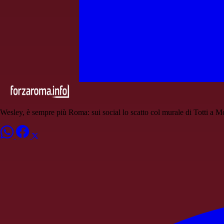
Wesley, è sempre più Roma: sui social lo scatto col murale di Totti a M