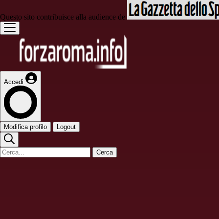
Questo sito contribuisce alla audience de
Accedi
Modifica profilo
Logout
Cerca