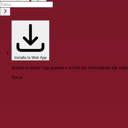
Installa la Web App
Installa la nostra App gratuita e accedi più velocemente alle notiz
Tocca