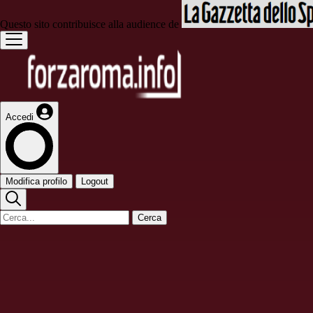
Questo sito contribuisce alla audience de
Accedi
Modifica profilo
Logout
Cerca