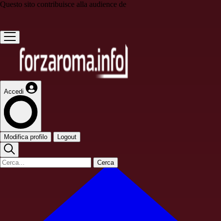
Questo sito contribuisce alla audience de
Accedi
Modifica profilo
Logout
Cerca