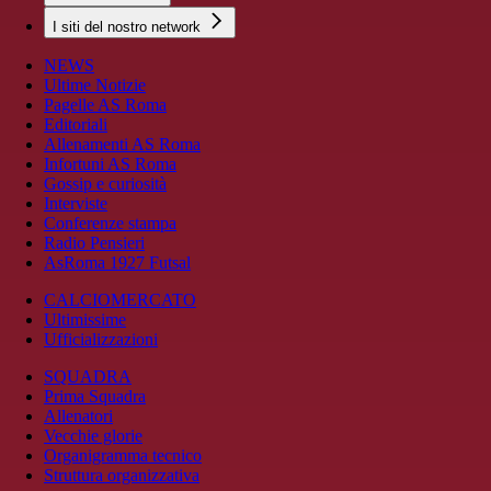
I siti del nostro network
NEWS
Ultime Notizie
Pagelle AS Roma
Editoriali
Allenamenti AS Roma
Infortuni AS Roma
Gossip e curiosità
Interviste
Conferenze stampa
Radio Pensieri
AsRoma 1927 Futsal
CALCIOMERCATO
Ultimissime
Ufficializzazioni
SQUADRA
Prima Squadra
Allenatori
Vecchie glorie
Organigramma tecnico
Struttura organizzativa