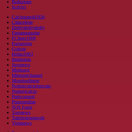
Redazione
Scrivici
Calcionapoli1926
Cittaceleste
Derbyderbyderby
Fantamagazine
FCInter1908
Forzaroma
Golssip
Hellas1903
Ilmilanista
Juvenews
Mediagol
Milanistichannel
Mondoudinese
Notiziecalciomercato
Numericalcio
Padovasport
Pianetamilan
SOS Fanta
Toronews
Tuttobolognaweb
Violanews