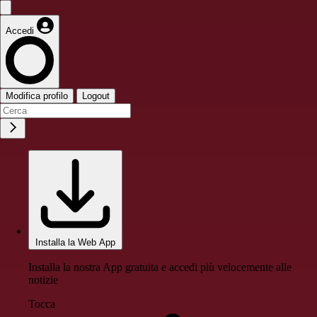
Accedi
Modifica profilo
Logout
Installa la Web App
Installa la nostra App gratuita e accedi più velocemente alle
notizie
Tocca