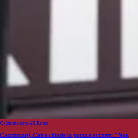
Calciomercato AS Roma
Cacciamani, Cairo chiude la porta e avverte: "Non