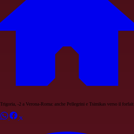
Trigoria, -2 a Verona-Roma: anche Pellegrini e Tsimikas verso il forfait