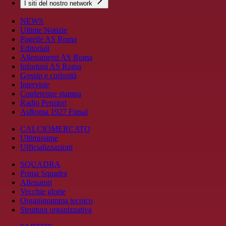
I siti del nostro network
NEWS
Ultime Notizie
Pagelle AS Roma
Editoriali
Allenamenti AS Roma
Infortuni AS Roma
Gossip e curiosità
Interviste
Conferenze stampa
Radio Pensieri
AsRoma 1927 Futsal
CALCIOMERCATO
Ultimissime
Ufficializzazioni
SQUADRA
Prima Squadra
Allenatori
Vecchie glorie
Organigramma tecnico
Struttura organizzativa