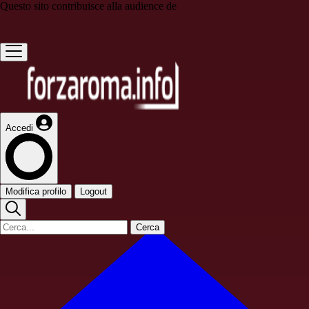
Questo sito contribuisce alla audience de
Accedi
Modifica profilo
Logout
Cerca