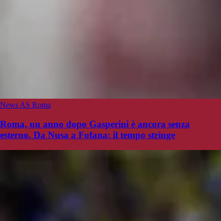
News AS Roma
Roma, un anno dopo Gasperini è ancora senza
esterno. Da Nusa a Fofana: il tempo stringe