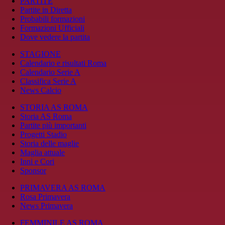
PARTITE
Partite in Diretta
Probabili formazioni
Formazioni Ufficiali
Dove vedere la partita
STAGIONE
Calendario e risultati Roma
Calendario Serie A
Classifica Serie A
News Calcio
STORIA AS ROMA
Storia AS Roma
Partite più importanti
Progetti Stadio
Storia delle maglie
Maglia attuale
Inni e Cori
Sponsor
PRIMAVERA AS ROMA
Rosa Primavera
News Primavera
FEMMINILE AS ROMA