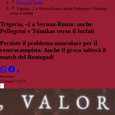
News AS Roma
Trigoria, -2 a Verona-Roma: anche Pellegrini e Tsimikas
verso il forfait
Trigoria, -2 a Verona-Roma: anche
Pellegrini e Tsimikas verso il forfait
Persiste il problema muscolare per il
centrocampista. Anche il greco salterà il
match del Bentegodi
Redazione
22 maggio - 14:10