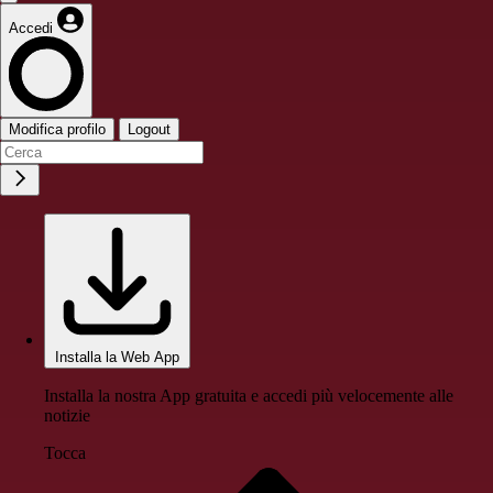
Accedi
Modifica profilo
Logout
Installa la Web App
Installa la nostra App gratuita e accedi più velocemente alle
notizie
Tocca