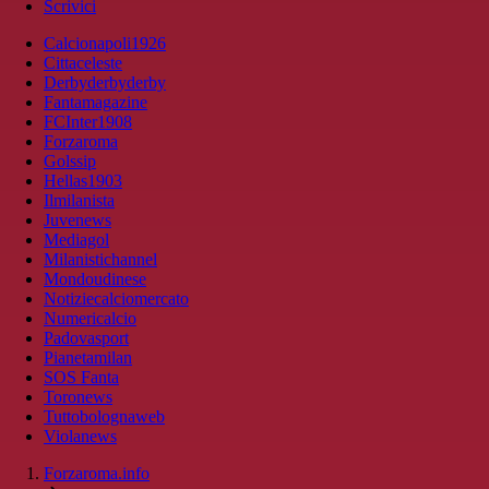
Scrivici
Calcionapoli1926
Cittaceleste
Derbyderbyderby
Fantamagazine
FCInter1908
Forzaroma
Golssip
Hellas1903
Ilmilanista
Juvenews
Mediagol
Milanistichannel
Mondoudinese
Notiziecalciomercato
Numericalcio
Padovasport
Pianetamilan
SOS Fanta
Toronews
Tuttobolognaweb
Violanews
Forzaroma.info