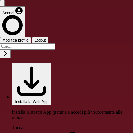
Accedi
Modifica profilo
Logout
Installa la Web App
Installa la nostra App gratuita e accedi più velocemente alle
notizie
Tocca