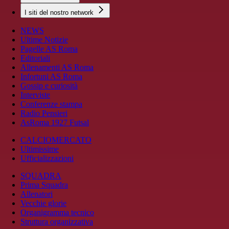
I siti del nostro network
NEWS
Ultime Notizie
Pagelle AS Roma
Editoriali
Allenamenti AS Roma
Infortuni AS Roma
Gossip e curiosità
Interviste
Conferenze stampa
Radio Pensieri
AsRoma 1927 Futsal
CALCIOMERCATO
Ultimissime
Ufficializzazioni
SQUADRA
Prima Squadra
Allenatori
Vecchie glorie
Organigramma tecnico
Struttura organizzativa