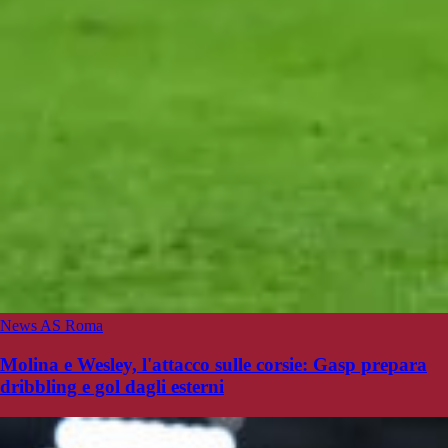
News AS Roma
Molina e Wesley, l'attacco sulle corsie: Gasp prepara
dribbling e gol dagli esterni