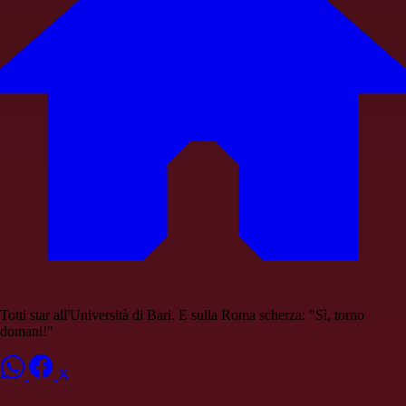
Totti star all'Università di Bari. E sulla Roma scherza: "Sì, torno
domani!"