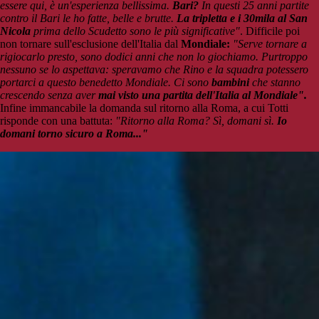
essere qui, è un'esperienza bellissima.
Bari?
In questi 25 anni partite
contro il Bari le ho fatte, belle e brutte.
La tripletta e i 30mila al San
Nicola
prima dello Scudetto sono le più significative"
. Difficile poi
non tornare sull'esclusione dell'Italia dal
Mondiale:
"Serve tornare a
rigiocarlo presto, sono dodici anni che non lo giochiamo. Purtroppo
nessuno se lo aspettava: speravamo che Rino e la squadra potessero
portarci a questo benedetto Mondiale. Ci sono
bambini
che stanno
crescendo senza aver
mai visto una partita dell'Italia al Mondiale".
Infine immancabile la domanda sul ritorno alla Roma, a cui Totti
risponde con una battuta:
"Ritorno alla Roma? Sì, domani sì.
Io
domani torno sicuro a Roma..."