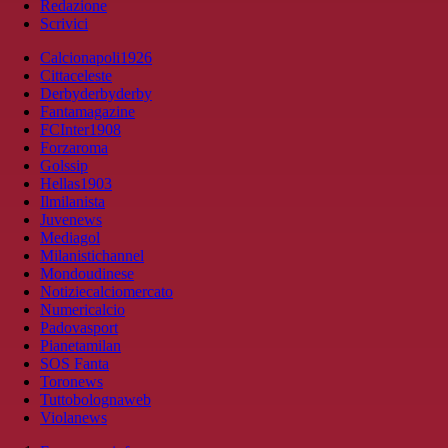
Redazione
Scrivici
Calcionapoli1926
Cittaceleste
Derbyderbyderby
Fantamagazine
FCInter1908
Forzaroma
Golssip
Hellas1903
Ilmilanista
Juvenews
Mediagol
Milanistichannel
Mondoudinese
Notiziecalciomercato
Numericalcio
Padovasport
Pianetamilan
SOS Fanta
Toronews
Tuttobolognaweb
Violanews