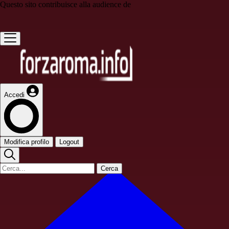
Questo sito contribuisce alla audience de
Accedi
Modifica profilo
Logout
Cerca