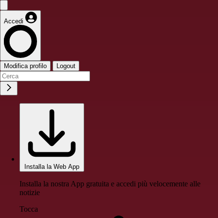
Accedi
Modifica profilo
Logout
Installa la Web App
Installa la nostra App gratuita e accedi più velocemente alle
notizie
Tocca