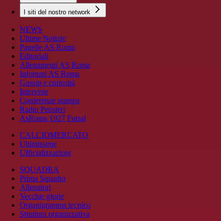
I siti del nostro network
NEWS
Ultime Notizie
Pagelle AS Roma
Editoriali
Allenamenti AS Roma
Infortuni AS Roma
Gossip e curiosità
Interviste
Conferenze stampa
Radio Pensieri
AsRoma 1927 Futsal
CALCIOMERCATO
Ultimissime
Ufficializzazioni
SQUADRA
Prima Squadra
Allenatori
Vecchie glorie
Organigramma tecnico
Struttura organizzativa