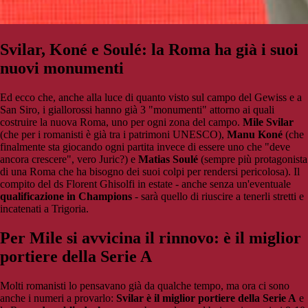
Svilar, Koné e Soulé: la Roma ha già i suoi
nuovi monumenti
Ed ecco che, anche alla luce di quanto visto sul campo del Gewiss e a
San Siro, i giallorossi hanno già 3 "monumenti"
attorno ai quali
costruire la nuova Roma, uno per ogni zona del campo.
Mile Svilar
(che per i romanisti è già tra i patrimoni UNESCO),
Manu Koné
(che
finalmente sta giocando ogni partita invece di essere uno che "deve
ancora crescere", vero Juric?) e
Matias Soulé
(sempre più protagonista
di una Roma che ha bisogno dei suoi colpi per rendersi pericolosa). Il
compito del ds Florent Ghisolfi in estate - anche senza un'eventuale
qualificazione in Champions
- sarà quello di riuscire a tenerli stretti e
incatenati a Trigoria.
Per Mile si avvicina il rinnovo: è il miglior
portiere della Serie A
Molti romanisti lo pensavano già da qualche tempo, ma ora ci sono
anche i numeri a provarlo:
Svilar è il miglior portiere della Serie A
e