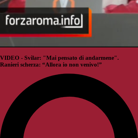
VIDEO - Svilar: "Mai pensato di andarmene".
Ranieri scherza: “Allora io non venivo!”