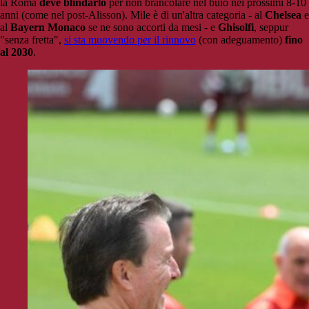
la Roma
deve blindarlo
per non brancolare nel buio nei prossimi 8-10
anni (come nel post-Alisson). Mile è di un'altra categoria - al
Chelsea
e
al
Bayern Monaco
se ne sono accorti da mesi - e
Ghisolfi
, seppur
"senza fretta",
si sta muovendo per il rinnovo
(con adeguamento)
fino
al 2030
.