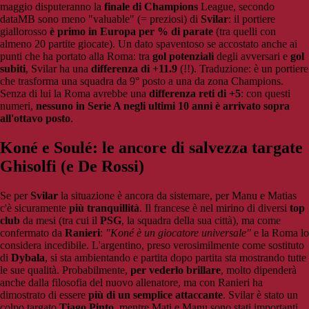
maggio disputeranno la
finale di Champions
League, secondo
dataMB sono meno "valuable" (= preziosi) di
Svilar
: il portiere
giallorosso
è primo in Europa per % di parate
(tra quelli con
almeno 20 partite giocate). Un dato spaventoso se accostato anche ai
punti che ha portato alla Roma: tra
gol potenziali
degli avversari e
gol
subiti
, Svilar ha una
differenza di +11.9
(!!). Traduzione: è un portiere
che trasforma una squadra da 9° posto a una da zona Champions.
Senza di lui la Roma avrebbe una
differenza reti di +5
: con questi
numeri,
nessuno in Serie A negli ultimi 10 anni è arrivato sopra
all'ottavo posto
.
Koné e Soulé: le ancore di salvezza targate
Ghisolfi (e De Rossi)
Se per
Svilar
la situazione è ancora da sistemare, per Manu e Matias
c'è sicuramente
più tranquillità
. Il francese è nel mirino di diversi
top
club
da mesi (tra cui il
PSG
, la squadra della sua città), ma come
confermato da
Ranieri
:
"Koné è un giocatore universale"
e la Roma lo
considera incedibile. L'argentino, preso verosimilmente come sostituto
di
Dybala
, si sta ambientando e partita dopo partita sta mostrando tutte
le sue qualità. Probabilmente,
per vederlo brillare
, molto dipenderà
anche dalla filosofia del nuovo allenatore, ma con Ranieri ha
dimostrato di essere
più di un semplice attaccante
. Svilar è stato un
colpo targato
Tiago Pinto
, mentre Mati e Manu sono stati importanti