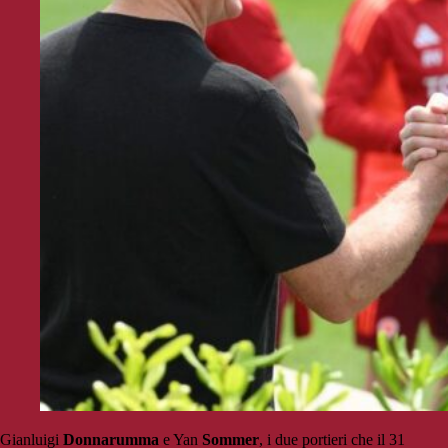
Gianluigi
Donnarumma
e Yan
Sommer
, i due portieri che il 31