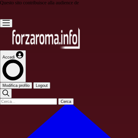
Questo sito contribuisce alla audience de
Accedi
Modifica profilo
Logout
Cerca