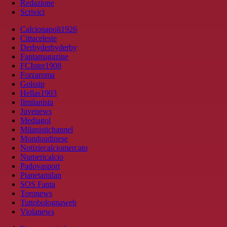
Redazione
Scrivici
Calcionapoli1926
Cittaceleste
Derbyderbyderby
Fantamagazine
FCInter1908
Forzaroma
Golssip
Hellas1903
Ilmilanista
Juvenews
Mediagol
Milanistichannel
Mondoudinese
Notiziecalciomercato
Numericalcio
Padovasport
Pianetamilan
SOS Fanta
Toronews
Tuttobolognaweb
Violanews