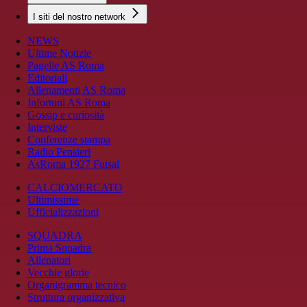
I siti del nostro network
NEWS
Ultime Notizie
Pagelle AS Roma
Editoriali
Allenamenti AS Roma
Infortuni AS Roma
Gossip e curiosità
Interviste
Conferenze stampa
Radio Pensieri
AsRoma 1927 Futsal
CALCIOMERCATO
Ultimissime
Ufficializzazioni
SQUADRA
Prima Squadra
Allenatori
Vecchie glorie
Organigramma tecnico
Struttura organizzativa