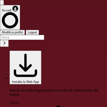
Accedi
Modifica profilo
Logout
Installa la Web App
Installa la nostra App gratuita e accedi più velocemente alle
notizie
Tocca