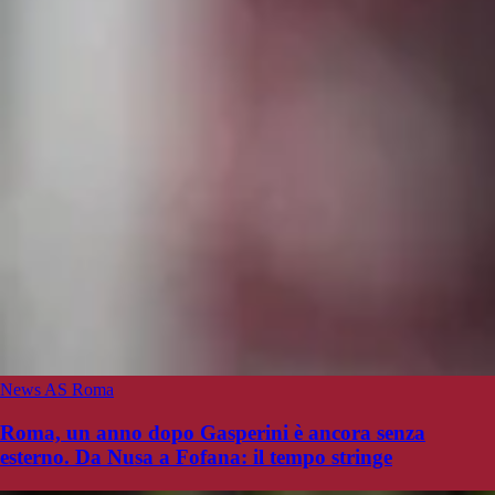
News AS Roma
Roma, un anno dopo Gasperini è ancora senza
esterno. Da Nusa a Fofana: il tempo stringe