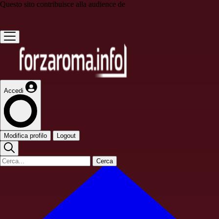
Questo sito contribuisce alla audience de
Accedi
Modifica profilo
Logout
Cerca