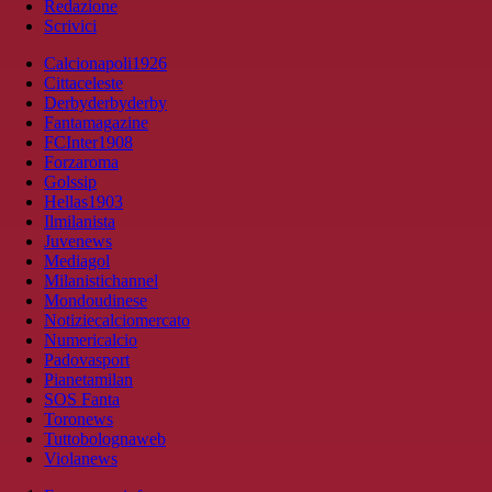
Redazione
Scrivici
Calcionapoli1926
Cittaceleste
Derbyderbyderby
Fantamagazine
FCInter1908
Forzaroma
Golssip
Hellas1903
Ilmilanista
Juvenews
Mediagol
Milanistichannel
Mondoudinese
Notiziecalciomercato
Numericalcio
Padovasport
Pianetamilan
SOS Fanta
Toronews
Tuttobolognaweb
Violanews