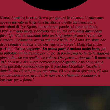
Matias
Soulé
ha lasciato Roma per godersi le vacanze. L'attaccante
appena arrivato in Argentina ha rilasciato delle dichiarazioni ai
microfoni di Tyc Sports, queste le sue parole sul futuro di Paulo
Dybala: "
Vado molto d'accordo con lui, ma
n
on vuole dirmi cosa
farà.
Quest'anno abbiamo fatto un bel gruppo, prima c'era anche
Paredes.
Ovviamente averlo con me è bello, ma è una decisione che
deve prendere in base a ciò che ritiene migliore".
Matias ha anche
parlato della sua stagione: "
La prima parte è andata molto bene,
poi
la pubalgia mi ha frenato per un po' di partite, ma ho finito la stagione
giocando, che era quello che volevo. Ora penso a riposare".
Il numero
18 è nella lista dei 55 pre convocati dell'Argentina e ha detto la sua
sulla possibile convocazione per il prossimo Mondiale: "
So che è
difficile, ma c'è sempre una speranza. Ci sono molti giocatori, c'è una
competizione molto grande. Se non verrò chiamato continuerò a
lavorare per il futuro".