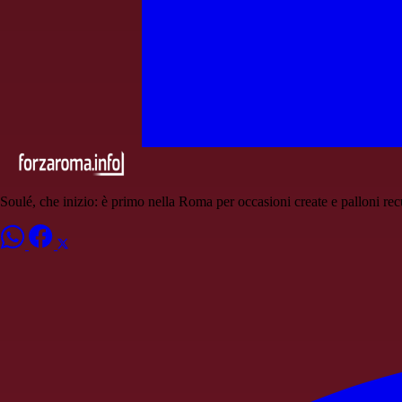
Soulé, che inizio: è primo nella Roma per occasioni create e palloni rec