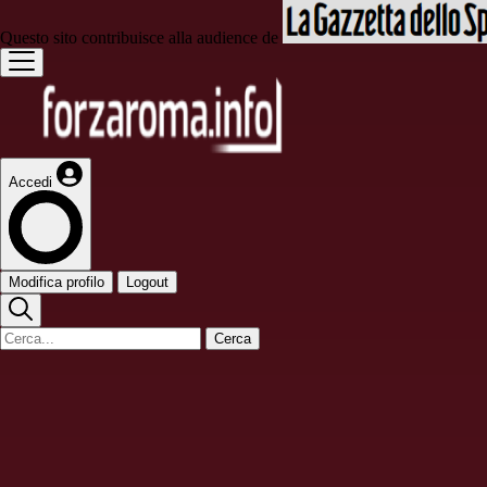
Questo sito contribuisce alla audience de
Accedi
Modifica profilo
Logout
Cerca