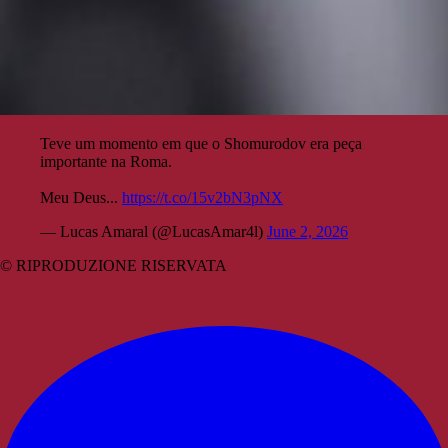
Teve um momento em que o Shomurodov era peça
importante na Roma.
Meu Deus...
https://t.co/15v2bN3pNX
— Lucas Amaral (@LucasAmar4l)
June 2, 2026
© RIPRODUZIONE RISERVATA