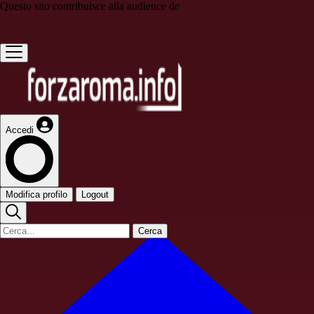
Questo sito contribuisce alla audience de
Accedi
Modifica profilo
Logout
Cerca