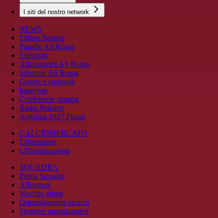
I siti del nostro network
NEWS
Ultime Notizie
Pagelle AS Roma
Editoriali
Allenamenti AS Roma
Infortuni AS Roma
Gossip e curiosità
Interviste
Conferenze stampa
Radio Pensieri
AsRoma 1927 Futsal
CALCIOMERCATO
Ultimissime
Ufficializzazioni
SQUADRA
Prima Squadra
Allenatori
Vecchie glorie
Organigramma tecnico
Struttura organizzativa