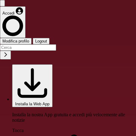
Accedi
Modifica profilo
Logout
Installa la Web App
Installa la nostra App gratuita e accedi più velocemente alle
notizie
Tocca