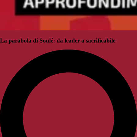
La parabola di Soulé: da leader a sacrificabile