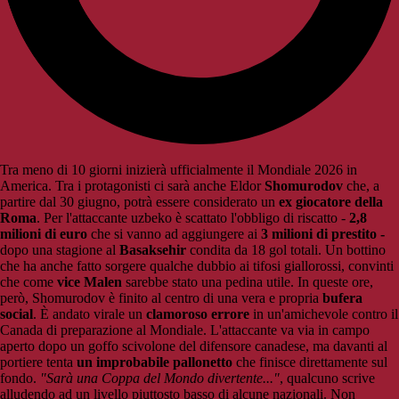
Tra meno di 10 giorni inizierà ufficialmente il Mondiale 2026 in
America. Tra i protagonisti ci sarà anche Eldor
Shomurodov
che, a
partire dal 30 giugno, potrà essere considerato un
ex giocatore della
Roma
. Per l'attaccante uzbeko è scattato l'obbligo di riscatto -
2,8
milioni di euro
che si vanno ad aggiungere ai
3 milioni di prestito -
dopo una stagione al
Basaksehir
condita da 18 gol totali. Un bottino
che ha anche fatto sorgere qualche dubbio ai tifosi giallorossi, convinti
che come
vice Malen
sarebbe stato una pedina utile. In queste ore,
però, Shomurodov è finito al centro di una vera e propria
bufera
social
. È andato virale un
clamoroso errore
in un'amichevole contro il
Canada di preparazione al Mondiale. L'attaccante va via in campo
aperto dopo un goffo scivolone del difensore canadese, ma davanti al
portiere tenta
un improbabile pallonetto
che finisce direttamente sul
fondo.
"Sarà una Coppa del Mondo divertente..."
, qualcuno scrive
alludendo ad un livello piuttosto basso di alcune nazionali. Non