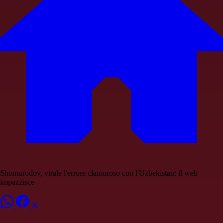
Shomurodov, virale l'errore clamoroso con l'Uzbekistan: il web
impazzisce