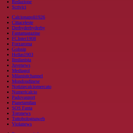
Redazione
Scrivici
Calcionapoli1926
Cittaceleste
Derbyderbyderby
Fantamagazine
FCInter1908
Forzaroma
Golssip
Hellas1903
Ilmilanista
Juvenews
Mediagol
Milanistichannel
Mondoudinese
Notiziecalciomercato
Numericalcio
Padovasport
Pianetamilan
SOS Fanta
Toronews
Tuttobolognaweb
Violanews