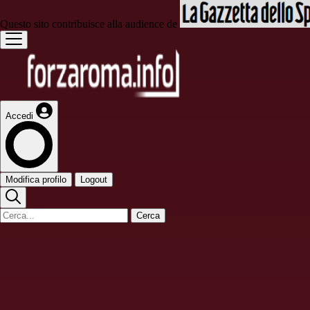
Questo sito contribuisce alla audience de
Accedi
Modifica profilo
Logout
Cerca