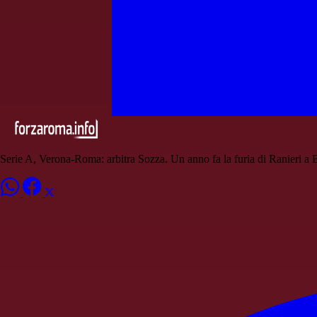
Serie A, Verona-Roma: arbitra Sozza. Un anno fa la furia di Ranieri a