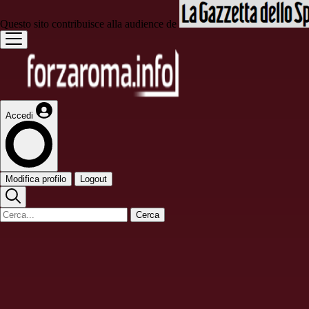
Questo sito contribuisce alla audience de
Accedi
Modifica profilo
Logout
Cerca