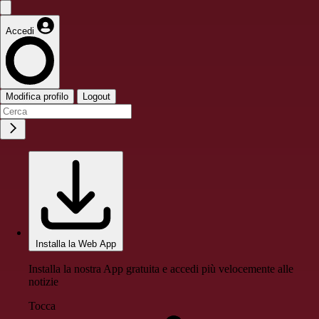
Accedi
Modifica profilo
Logout
Installa la Web App
Installa la nostra App gratuita e accedi più velocemente alle
notizie
Tocca