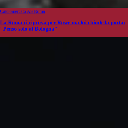
Calciomercato AS Roma
La Roma ci riprova per Rowe ma lui chiude la porta:
"Penso solo al Bologna"