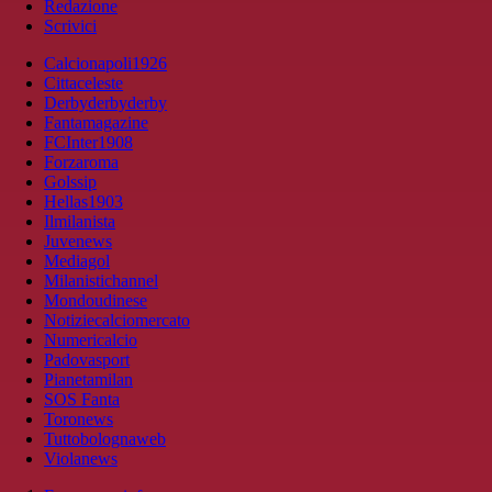
Redazione
Scrivici
Calcionapoli1926
Cittaceleste
Derbyderbyderby
Fantamagazine
FCInter1908
Forzaroma
Golssip
Hellas1903
Ilmilanista
Juvenews
Mediagol
Milanistichannel
Mondoudinese
Notiziecalciomercato
Numericalcio
Padovasport
Pianetamilan
SOS Fanta
Toronews
Tuttobolognaweb
Violanews