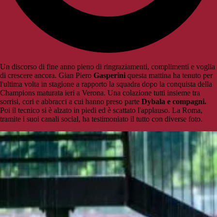
Un discorso di fine anno pieno di ringraziamenti, complimenti e voglia
di crescere ancora. Gian Piero
Gasperini
questa mattina ha tenuto per
l'ultima volta in stagione a rapporto la squadra dopo la conquista della
Champions maturata ieri a Verona. Una colazione tutti insieme tra
sorrisi, cori e abbracci a cui hanno preso parte
Dybala e compagni.
Poi il tecnico si è alzato in piedi ed è scattato l'applauso. La Roma,
tramite i suoi canali social, ha testimoniato il tutto con diverse foto.