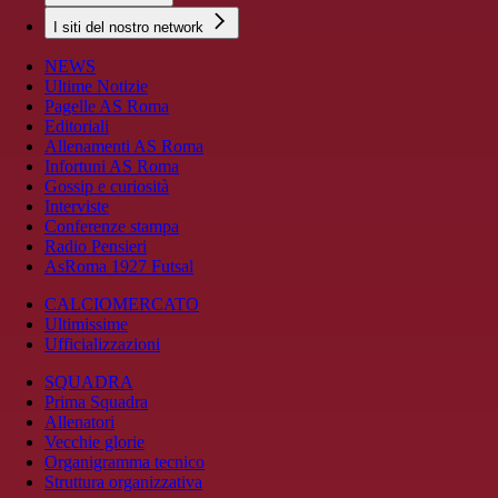
I siti del nostro network
NEWS
Ultime Notizie
Pagelle AS Roma
Editoriali
Allenamenti AS Roma
Infortuni AS Roma
Gossip e curiosità
Interviste
Conferenze stampa
Radio Pensieri
AsRoma 1927 Futsal
CALCIOMERCATO
Ultimissime
Ufficializzazioni
SQUADRA
Prima Squadra
Allenatori
Vecchie glorie
Organigramma tecnico
Struttura organizzativa