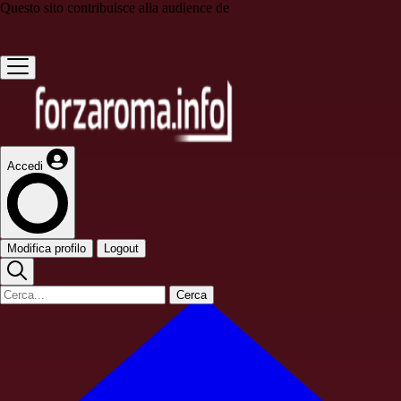
Questo sito contribuisce alla audience de
Accedi
Modifica profilo
Logout
Cerca