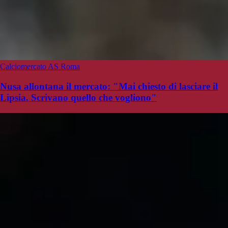
Calciomercato AS Roma
Nusa allontana il mercato: "Mai chiesto di lasciare il
Lipsia. Scrivano quello che vogliono"