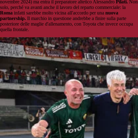
novembre 2024) ma entra il preparatore altetico Alessandro
Pilati.
Non
solo, perché va avanti anche il lavoro del reparto commerciale: la
Roma
infatti sarebbe molto vicina all'accordo per una
nuova
partnership.
Il marchio in questione andrebbe a finire sulla parte
posteriore delle maglie d'allenamento, con Toyota che invece occupa
quella frontale.