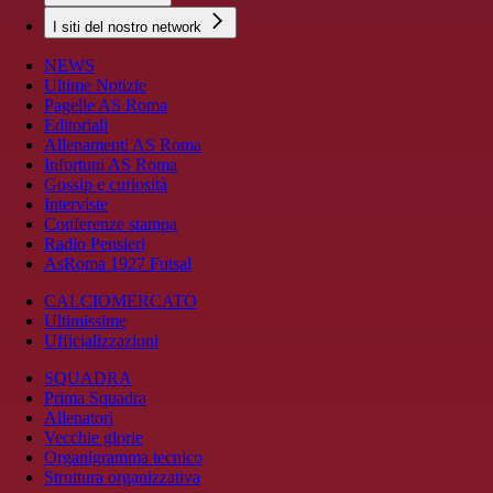
I siti del nostro network
NEWS
Ultime Notizie
Pagelle AS Roma
Editoriali
Allenamenti AS Roma
Infortuni AS Roma
Gossip e curiosità
Interviste
Conferenze stampa
Radio Pensieri
AsRoma 1927 Futsal
CALCIOMERCATO
Ultimissime
Ufficializzazioni
SQUADRA
Prima Squadra
Allenatori
Vecchie glorie
Organigramma tecnico
Struttura organizzativa