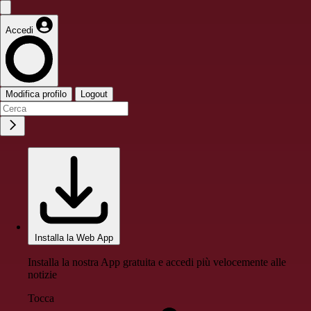
Accedi
Modifica profilo
Logout
Installa la Web App
Installa la nostra App gratuita e accedi più velocemente alle
notizie
Tocca