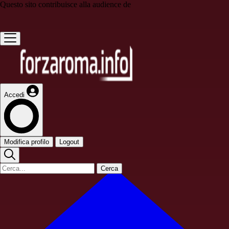
Questo sito contribuisce alla audience de
Accedi
Modifica profilo
Logout
Cerca