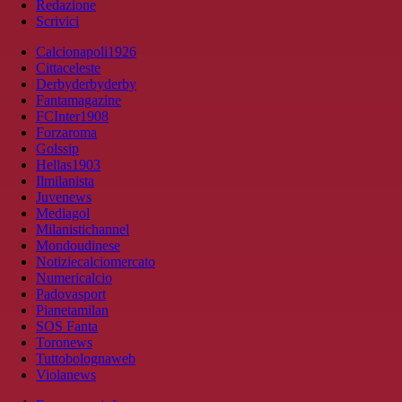
Redazione
Scrivici
Calcionapoli1926
Cittaceleste
Derbyderbyderby
Fantamagazine
FCInter1908
Forzaroma
Golssip
Hellas1903
Ilmilanista
Juvenews
Mediagol
Milanistichannel
Mondoudinese
Notiziecalciomercato
Numericalcio
Padovasport
Pianetamilan
SOS Fanta
Toronews
Tuttobolognaweb
Violanews