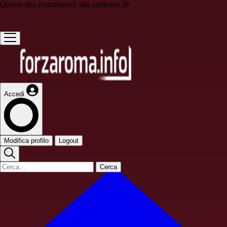
Questo sito contribuisce alla audience de
Accedi
Modifica profilo
Logout
Cerca