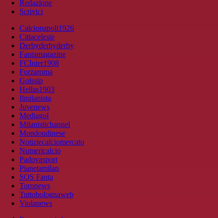
Redazione
Scrivici
Calcionapoli1926
Cittaceleste
Derbyderbyderby
Fantamagazine
FCInter1908
Forzaroma
Golssip
Hellas1903
Ilmilanista
Juvenews
Mediagol
Milanistichannel
Mondoudinese
Notiziecalciomercato
Numericalcio
Padovasport
Pianetamilan
SOS Fanta
Toronews
Tuttobolognaweb
Violanews