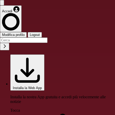
Accedi
Modifica profilo
Logout
Installa la Web App
Installa la nostra App gratuita e accedi più velocemente alle
notizie
Tocca