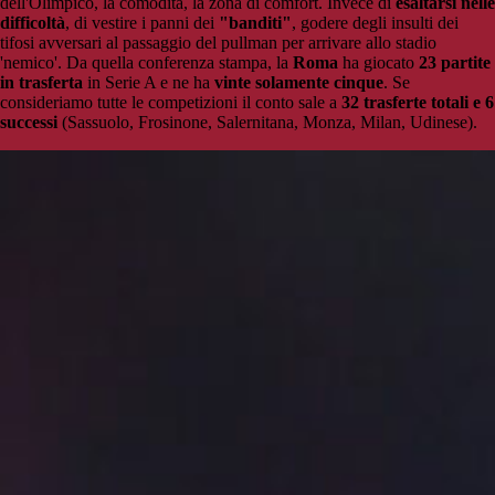
dell'Olimpico, la comodità, la zona di comfort. Invece di
esaltarsi nelle
difficoltà
, di vestire i panni dei
"banditi"
, godere degli insulti dei
tifosi avversari al passaggio del pullman per arrivare allo stadio
'nemico'. Da quella conferenza stampa, la
Roma
ha giocato
23 partite
in trasferta
in Serie A e ne ha
vinte solamente cinque
. Se
consideriamo tutte le competizioni il conto sale a
32 trasferte totali e 6
successi
(Sassuolo, Frosinone, Salernitana, Monza, Milan, Udinese).