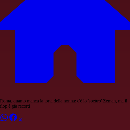
Roma, quanto manca la torta della nonna: c'è lo 'spettro' Zeman, ma il
flop è già record