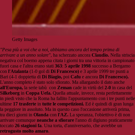
Getty Images
"Pesa più a voi che a noi, abbiamo ancora del tempo prima di
arrivare a un anno solare"
, ha scherzato ancora
Claudio.
Nella striscia
negativa col boemo appena citata i giorni tra una vittoria in campionato
fuori casa e l'altra erano stati
363
:
5 aprile 1998
successo a Bergamo
con
l'Atalanta
(1-0 gol di
Di Francesco)
e 3 aprile 1999 tre punti a
Bari (4-1 doppietta di
Di Biagio,
poi
Cafu
e ancora
Di Francesco).
L'anno completo è stato solo sfiorato. Ma allargando il dato anche
all'Europa,
la serie tabù con
Zeman
cade in virtù del
2-0
in casa del
Silkeborg
in
Coppa Uefa.
Quella attuale, invece, resta perfettamente
in piedi visto che la Roma ha fallito l'appuntamento con i tre punti nelle
ultime
17 trasferte
in
tutte le competizioni.
Ed è quindi di gran lunga
la peggiore in assoluto. Ma in questo caso l'occasione arriverà prima,
tra dieci giorni in
Olanda
con
l'AZ.
La speranza, l'obiettivo è di non
arrivare comunque
neanche a sfiorare
l'anno di digiuno praticamente
toccato
26 stagioni fa
. Una torta, d'anniversario, che avrebbe un
retrogusto molto amaro
.