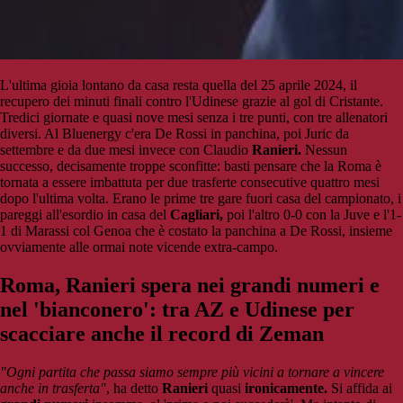
L'ultima gioia lontano da casa resta quella del 25 aprile 2024, il
recupero dei minuti finali contro l'Udinese grazie al gol di Cristante.
Tredici giornate e quasi nove mesi senza i tre punti, con tre allenatori
diversi. Al Bluenergy c'era De Rossi in panchina, poi Juric da
settembre e da due mesi invece con Claudio
Ranieri.
Nessun
successo, decisamente troppe sconfitte: basti pensare che la Roma è
tornata a essere imbattuta per due trasferte consecutive quattro mesi
dopo l'ultima volta. Erano le prime tre gare fuori casa del campionato, i
pareggi all'esordio in casa del
Cagliari,
poi l'altro 0-0 con la Juve e l'1-
1 di Marassi col Genoa che è costato la panchina a De Rossi, insieme
ovviamente alle ormai note vicende extra-campo.
Roma, Ranieri spera nei grandi numeri e
nel 'bianconero': tra AZ e Udinese per
scacciare anche il record di Zeman
"Ogni partita che passa siamo sempre più vicini a tornare a vincere
anche in trasferta"
, ha detto
Ranieri
quasi
ironicamente.
Si affida ai