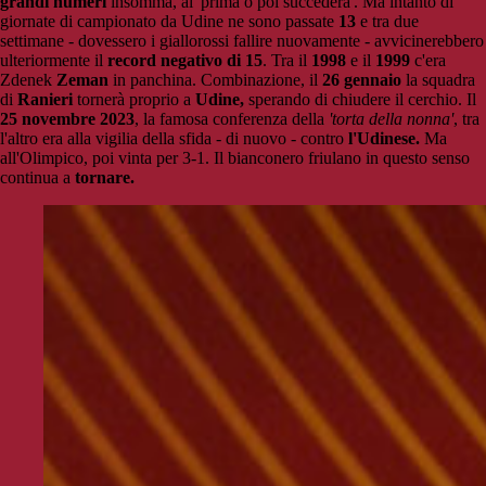
grandi numeri
insomma, al 'prima o poi succederà'. Ma intanto di
giornate di campionato da Udine ne sono passate
13
e tra due
settimane - dovessero i giallorossi fallire nuovamente - avvicinerebbero
ulteriormente il
record negativo di 15
. Tra il
1998
e il
1999
c'era
Zdenek
Zeman
in panchina. Combinazione, il
26 gennaio
la squadra
di
Ranieri
tornerà proprio a
Udine,
sperando di chiudere il cerchio. Il
25 novembre 2023
, la famosa conferenza della
'torta della nonna'
, tra
l'altro era alla vigilia della sfida - di nuovo - contro
l'Udinese.
Ma
all'Olimpico, poi vinta per 3-1. Il bianconero friulano in questo senso
continua a
tornare.