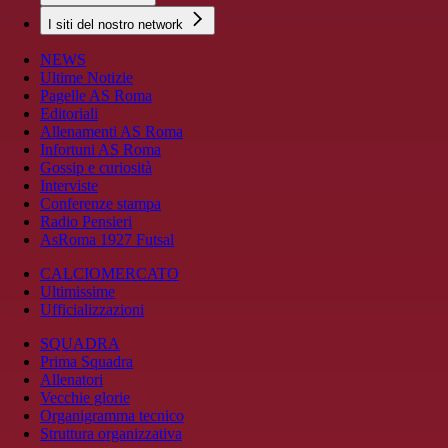
I siti del nostro network
NEWS
Ultime Notizie
Pagelle AS Roma
Editoriali
Allenamenti AS Roma
Infortuni AS Roma
Gossip e curiosità
Interviste
Conferenze stampa
Radio Pensieri
AsRoma 1927 Futsal
CALCIOMERCATO
Ultimissime
Ufficializzazioni
SQUADRA
Prima Squadra
Allenatori
Vecchie glorie
Organigramma tecnico
Struttura organizzativa