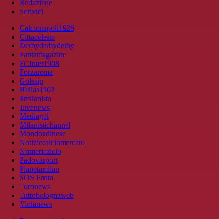
Redazione
Scrivici
Calcionapoli1926
Cittaceleste
Derbyderbyderby
Fantamagazine
FCInter1908
Forzaroma
Golssip
Hellas1903
Ilmilanista
Juvenews
Mediagol
Milanistichannel
Mondoudinese
Notiziecalciomercato
Numericalcio
Padovasport
Pianetamilan
SOS Fanta
Toronews
Tuttobolognaweb
Violanews