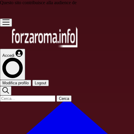
Questo sito contribuisce alla audience de
Accedi
Modifica profilo
Logout
Cerca