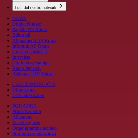
I siti del nostro network
NEWS
Ultime Notizie
Pagelle AS Roma
Editoriali
Allenamenti AS Roma
Infortuni AS Roma
Gossip e curiosità
Interviste
Conferenze stampa
Radio Pensieri
AsRoma 1927 Futsal
CALCIOMERCATO
Ultimissime
Ufficializzazioni
SQUADRA
Prima Squadra
Allenatori
Vecchie glorie
Organigramma tecnico
Struttura organizzativa