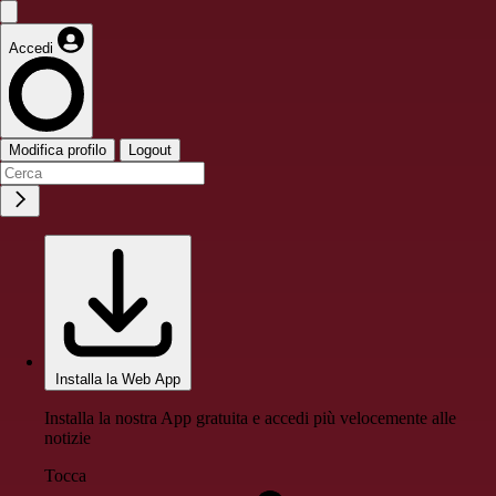
Accedi
Modifica profilo
Logout
Installa la Web App
Installa la nostra App gratuita e accedi più velocemente alle
notizie
Tocca