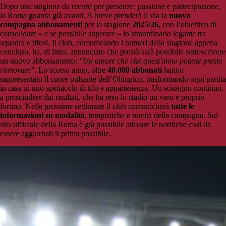
Dopo una stagione da record per presenze, passione e partecipazione,
la Roma guarda già avanti. A breve prenderà il via la
nuova
campagna abbonamenti
per la stagione
2025/26,
con l’obiettivo di
consolidare – e se possibile superare – lo straordinario legame tra
squadra e tifosi. Il club, comunicando i numeri della stagione appena
concluso, ha, di fatto, annunciato che prestò sarà possibile sottoscrivere
un nuovo abbonamento:
"Un amore che che quest'anno potrete presto
rinnovare"
. Lo scorso anno, oltre
40.000 abbonati
hanno
rappresentato il cuore pulsante dell’Olimpico, trasformando ogni partita
in casa in uno spettacolo di tifo e appartenenza. Un sostegno continuo,
a prescindere dai risultati, che ha reso lo stadio un vero e proprio
fortino. Nelle prossime settimane il club comunicherà
tutte le
informazioni su modalità
, tempistiche e novità della campagna. Sul
sito ufficiale della Roma è già possibile attivare le notifiche così da
essere aggiornati il prima possibile.