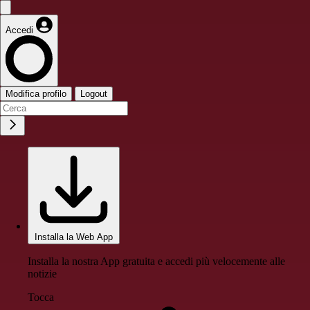
Accedi
Modifica profilo
Logout
Installa la Web App
Installa la nostra App gratuita e accedi più velocemente alle
notizie
Tocca