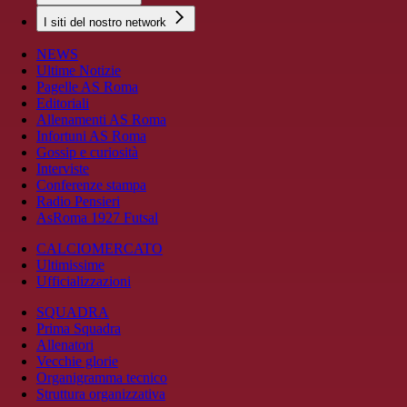
I siti del nostro network
NEWS
Ultime Notizie
Pagelle AS Roma
Editoriali
Allenamenti AS Roma
Infortuni AS Roma
Gossip e curiosità
Interviste
Conferenze stampa
Radio Pensieri
AsRoma 1927 Futsal
CALCIOMERCATO
Ultimissime
Ufficializzazioni
SQUADRA
Prima Squadra
Allenatori
Vecchie glorie
Organigramma tecnico
Struttura organizzativa