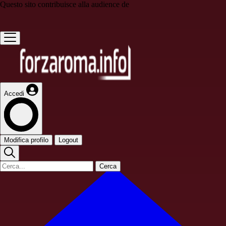
Questo sito contribuisce alla audience de
Accedi
Modifica profilo
Logout
Cerca