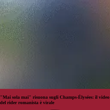
"Mai sola mai" risuona sugli Champs-Élysées: il video
del rider romanista è virale