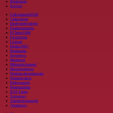
Redazione
Scrivici
Calcionapoli1926
Cittaceleste
Derbyderbyderby
Fantamagazine
FCInter1908
Forzaroma
Golssip
Hellas1903
Ilmilanista
Juvenews
Mediagol
Milanistichannel
Mondoudinese
Notiziecalciomercato
Numericalcio
Padovasport
Pianetamilan
SOS Fanta
Toronews
Tuttobolognaweb
Violanews